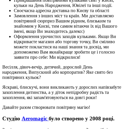
Прикрашання повітряними кульками свят у Києві,
кульки на День Народження, Ювілеї та інші події.
Своєчасна адресна доставка по Києву та області
Замовлення з інших міст та країн. Ми доставляємо
повітряний сюрприз Вашим рідним, близьким та
знайомим у Києві, тим самим вітаючи їх від Вашого
імені, якщо Ви знаходитесь далеко:)
Оформлення урочистих заходів кульками. Якщо Ви
відкриваєте магазин або торгову точку, Ви сміливо
можете покластися на наші знання та досвід, ми
допоможемо Вам якнайкраще зробити це і голосно
заявити про себе: Ми відкрилися!
Весілля, дівич-вечір, дитячий, дорослий День
народження, Випускний або корпоратив? Яке свято без
повітряних кульок?
Яскраві, блискучі, вони викликають у дорослих напівзабуте
захоплення дитинства, а у діток непідробну радість та
захоплення, які запам'ятовуються на довгі роки!
Давайте разом створювати повітряну магію!
Студію
Aeromagic
було створено у 2008 році.