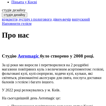
Піньята у Києві
студія дизайну
студія дизайну
відкриття
зустріч з пологового
дівич-вечір
випускний
Наповнити гелієм
Про нас
Студію
Aeromagic
було створено у 2008 році.
За ці роки ми виросли і перетворилися на 2 роздрібні
магазини повітряних куль з величезним асортиментом: гелієві,
фольговані кулі, кулі-сюрпризи, ходячи кулі, кульки, які
світяться, різноманітні аксесуари для свята, послуга доставки
балонів з гелієм і багато іншого.
У 2022 році релокувались у м. Київ.
На сьогоднішній день Aeromagic це: