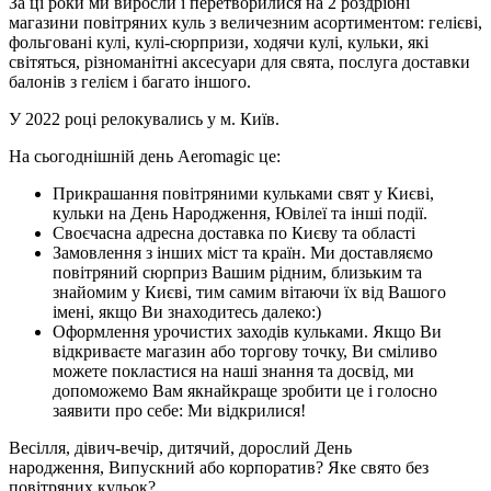
За ці роки ми виросли і перетворилися на 2 роздрібні
магазини повітряних куль з величезним асортиментом: гелієві,
фольговані кулі, кулі-сюрпризи, ходячи кулі, кульки, які
світяться, різноманітні аксесуари для свята, послуга доставки
балонів з гелієм і багато іншого.
У 2022 році релокувались у м. Київ.
На сьогоднішній день Aeromagic це:
Прикрашання повітряними кульками свят у Києві,
кульки на День Народження, Ювілеї та інші події.
Своєчасна адресна доставка по Києву та області
Замовлення з інших міст та країн. Ми доставляємо
повітряний сюрприз Вашим рідним, близьким та
знайомим у Києві, тим самим вітаючи їх від Вашого
імені, якщо Ви знаходитесь далеко:)
Оформлення урочистих заходів кульками. Якщо Ви
відкриваєте магазин або торгову точку, Ви сміливо
можете покластися на наші знання та досвід, ми
допоможемо Вам якнайкраще зробити це і голосно
заявити про себе: Ми відкрилися!
Весілля, дівич-вечір, дитячий, дорослий День
народження, Випускний або корпоратив? Яке свято без
повітряних кульок?