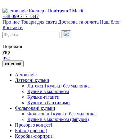
Експерт Повітряної Магії
+38 099 717 1347
Про нас
Товари для свята
Доставка та оплата
Наш блог
Контакти
Порожня
укр
рус
категорії
Aeromagic
Латексні кульки
Латексні кульки без малюнка
Кульки з малюнком
Кульки-гіганти
Кульки з бантиками
Фольговані кульки
Фольговані кульки без малюнка
Кульки з малюнком (фігурні)
Прозорі з конфеті
Баблс (прозорі)
Коробка-сюрприз