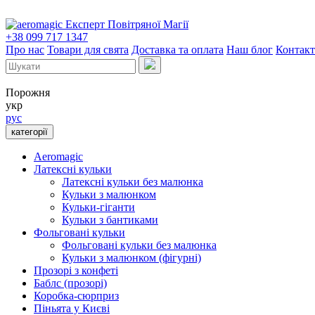
Експерт Повітряної Магії
+38 099 717 1347
Про нас
Товари для свята
Доставка та оплата
Наш блог
Контак
Порожня
укр
рус
категорії
Aeromagic
Латексні кульки
Латексні кульки без малюнка
Кульки з малюнком
Кульки-гіганти
Кульки з бантиками
Фольговані кульки
Фольговані кульки без малюнка
Кульки з малюнком (фігурні)
Прозорі з конфеті
Баблс (прозорі)
Коробка-сюрприз
Піньята у Києві