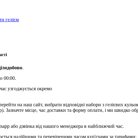
и гелієм
асті
цілодобово
.
о 00:00.
 час узгоджується окремо
перейти на наш сайт, вибрати відповідні набори з гелієвих куль
pp). Зазначте місце, час доставки та форму оплати, і ми швидко 
tsapp або дзвінка від нашого менеджера в найближчий час.
нюється надійними та перевіреними часом кур'єрами за тарифами: