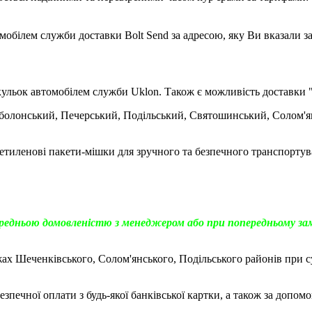
обілем служби доставки Bolt Send за адресою, яку Ви вказали з
ульок автомобілем служби Uklon. Також є можливість доставки "
 Оболонський, Печерський, Подільський, Святошинський, Солом'
іетиленові пакети-мішки для зручного та безпечного транспорту
ередньою домовленістю з менеджером або при попередньому за
х Шеченківського, Солом'янського, Подільського районів при су
печної оплати з будь-якої банківської картки, а також за допомо