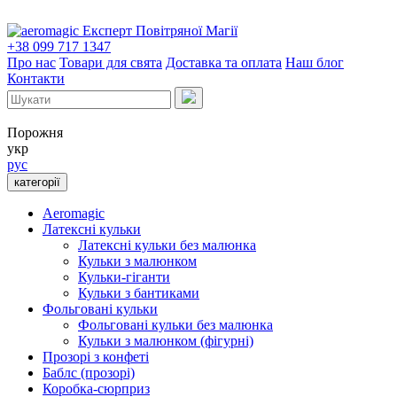
Експерт Повітряної Магії
+38 099 717 1347
Про нас
Товари для свята
Доставка та оплата
Наш блог
Контакти
Порожня
укр
рус
категорії
Aeromagic
Латексні кульки
Латексні кульки без малюнка
Кульки з малюнком
Кульки-гіганти
Кульки з бантиками
Фольговані кульки
Фольговані кульки без малюнка
Кульки з малюнком (фігурні)
Прозорі з конфеті
Баблс (прозорі)
Коробка-сюрприз