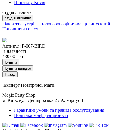
Піньята у Києві
студія дизайну
студія дизайну
відкриття
зустріч з пологового
дівич-вечір
випускний
Наповнити гелієм
Артикул: F-007-BIRD
В наявності
430.00
грн
Купити
Купити швидко
Експерт Повітряної Магії
Magic Party Shop
м. Київ, вул. Дегтярівська 25-А, корпус 1
Гарантійні умови та правила обслуговування
Політика конфіденційності