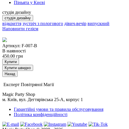
Піньята у Києві
студія дизайну
студія дизайну
відкриття
зустріч з пологового
дівич-вечір
випускний
Наповнити гелієм
Артикул: F-007-B
В наявності
450.00
грн
Купити
Купити швидко
Експерт Повітряної Магії
Magic Party Shop
м. Київ, вул. Дегтярівська 25-А, корпус 1
Гарантійні умови та правила обслуговування
Політика конфіденційності