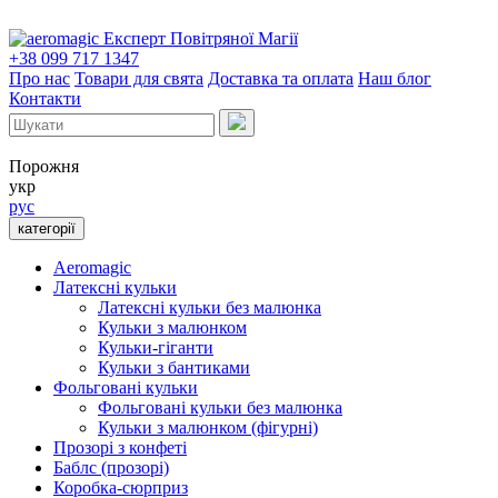
Експерт Повітряної Магії
+38 099 717 1347
Про нас
Товари для свята
Доставка та оплата
Наш блог
Контакти
Порожня
укр
рус
категорії
Aeromagic
Латексні кульки
Латексні кульки без малюнка
Кульки з малюнком
Кульки-гіганти
Кульки з бантиками
Фольговані кульки
Фольговані кульки без малюнка
Кульки з малюнком (фігурні)
Прозорі з конфеті
Баблс (прозорі)
Коробка-сюрприз