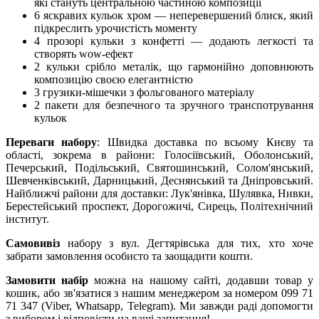
які стануть центральною частиною композиції
6 яскравих кульок хром — неперевершений блиск, який
підкреслить урочистість моменту
4 прозорі кульки з конфетті — додають легкості та
створять wow-ефект
2 кульки срібло металік, що гармонійно доповнюють
композицію своєю елегантністю
3 грузики-мішечки з фольгованого матеріалу
2 пакети для безпечного та зручного транспотрування
кульок
Переваги набору
: Швидка доставка по всьому Києву та
області, зокрема в райони: Голосіївський, Оболонський,
Печерський, Подільський, Святошинський, Солом'янський,
Шевченківський, Дарницький, Деснянський та Дніпровський.
Найближчі райони для доставки: Лук'янівка, Шулявка, Нивки,
Берестейський проспект, Дорогожичі, Сирець, Політехнічний
інститут.
Самовивіз
набору з вул. Дегтярівська для тих, хто хоче
забрати замовлення особисто та заощадити кошти.
Замовити набір
можна на нашому сайті, додавши товар у
кошик, або зв'язатися з нашим менеджером за номером 099 71
71 347 (Viber, Whatsapp, Telegram). Ми завжди раді допомогти
з вибором і відповісти на ваші запитання!