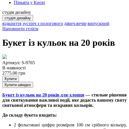
Піньята у Києві
студія дизайну
студія дизайну
відкриття
зустріч з пологового
дівич-вечір
випускний
Наповнити гелієм
Букет із кульок на 20 років
Артикул: S-9765
В наявності
2775.00
грн
Купити
Купити швидко
Букет із кульок на 20 років для хлопця
— стильне рішення
для святкування важливої події, яке додасть вашому святу
святкової атмосфери та яскравих кольорів.
До складу букета входить:
2 фольговані цифри розміром 100 см срібного кольору,