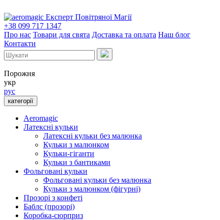
Експерт Повітряної Магії
+38 099 717 1347
Про нас
Товари для свята
Доставка та оплата
Наш блог
Контакти
Порожня
укр
рус
категорії
Aeromagic
Латексні кульки
Латексні кульки без малюнка
Кульки з малюнком
Кульки-гіганти
Кульки з бантиками
Фольговані кульки
Фольговані кульки без малюнка
Кульки з малюнком (фігурні)
Прозорі з конфеті
Баблс (прозорі)
Коробка-сюрприз