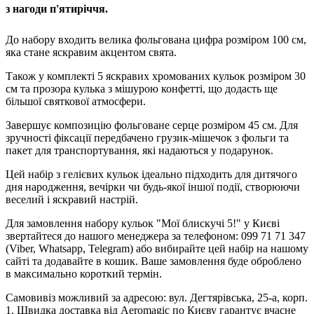
з нагоди п'ятиріччя.
До набору входить велика фольгована цифра розміром 100 см,
яка стане яскравим акцентом свята.
Також у комплекті 5 яскравих хромованих кульок розміром 30
см та прозора кулька з мішурою конфетті, що додасть ще
більшої святкової атмосфери.
Завершує композицію фольговане серце розміром 45 см. Для
зручності фіксації передбачено грузик-мішечок з фольги та
пакет для транспортування, які надаються у подарунок.
Цей набір з гелієвих кульок ідеально підходить для дитячого
дня народження, вечірки чи будь-якої іншої події, створюючи
веселий і яскравий настрій.
Для замовлення набору кульок "Мої блискучі 5!" у Києві
звертайтеся до нашого менеджера за телефоном: 099 71 71 347
(Viber, Whatsapp, Telegram) або вибирайте цей набір на нашому
сайті та додавайте в кошик. Ваше замовлення буде оброблено
в максимально короткий термін.
Самовивіз можливий за адресою: вул. Дегтярівська, 25-а, корп.
1. Швидка доставка від Aeromagic по Києву гарантує вчасне