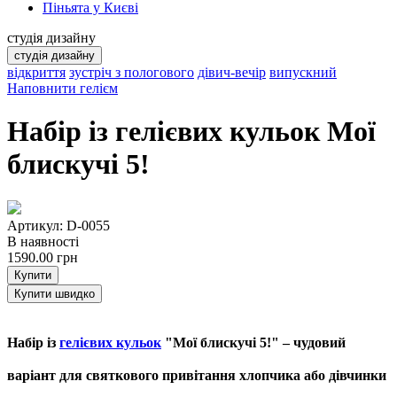
Піньята у Києві
студія дизайну
студія дизайну
відкриття
зустріч з пологового
дівич-вечір
випускний
Наповнити гелієм
Набір із гелієвих кульок Мої
блискучі 5!
Артикул: D-0055
В наявності
1590.00
грн
Купити
Купити швидко
Набір із
гелієвих кульок
"Мої блискучі 5!" – чудовий
варіант для святкового привітання хлопчика або дівчинки