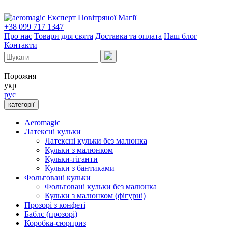
Експерт Повітряної Магії
+38 099 717 1347
Про нас
Товари для свята
Доставка та оплата
Наш блог
Контакти
Порожня
укр
рус
категорії
Aeromagic
Латексні кульки
Латексні кульки без малюнка
Кульки з малюнком
Кульки-гіганти
Кульки з бантиками
Фольговані кульки
Фольговані кульки без малюнка
Кульки з малюнком (фігурні)
Прозорі з конфеті
Баблс (прозорі)
Коробка-сюрприз