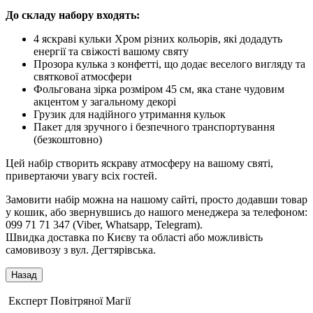
До складу набору входять:
4 яскраві кульки Хром різних кольорів, які додадуть
енергії та свіжості вашому святу
Прозора кулька з конфетті, що додає веселого вигляду та
святкової атмосфери
Фольгована зірка розміром 45 см, яка стане чудовим
акцентом у загальному декорі
Грузик для надійного утримання кульок
Пакет для зручного і безпечного транспортування
(безкоштовно)
Цей набір створить яскраву атмосферу на вашому святі,
привертаючи увагу всіх гостей.
Замовити набір можна на нашому сайті, просто додавши товар
у кошик, або звернувшись до нашого менеджера за телефоном:
099 71 71 347 (Viber, Whatsapp, Telegram).
Швидка доставка по Києву та області або можливість
самовивозу з вул. Дегтярівська.
Експерт Повітряної Магії