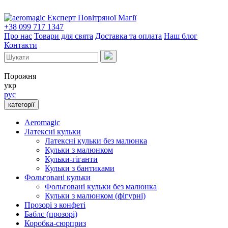
Експерт Повітряної Магії
+38 099 717 1347
Про нас
Товари для свята
Доставка та оплата
Наш блог
Контакти
Порожня
укр
рус
категорії
Aeromagic
Латексні кульки
Латексні кульки без малюнка
Кульки з малюнком
Кульки-гіганти
Кульки з бантиками
Фольговані кульки
Фольговані кульки без малюнка
Кульки з малюнком (фігурні)
Прозорі з конфеті
Баблс (прозорі)
Коробка-сюрприз