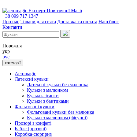
Експерт Повітряної Магії
+38 099 717 1347
Про нас
Товари для свята
Доставка та оплата
Наш блог
Контакти
Порожня
укр
рус
категорії
Aeromagic
Латексні кульки
Латексні кульки без малюнка
Кульки з малюнком
Кульки-гіганти
Кульки з бантиками
Фольговані кульки
Фольговані кульки без малюнка
Кульки з малюнком (фігурні)
Прозорі з конфеті
Баблс (прозорі)
Коробка-сюрприз