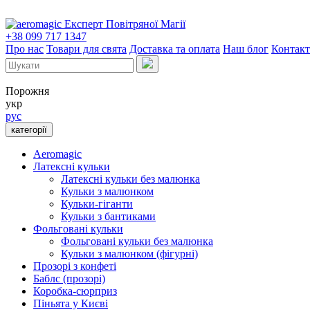
Експерт Повітряної Магії
+38 099 717 1347
Про нас
Товари для свята
Доставка та оплата
Наш блог
Контак
Порожня
укр
рус
категорії
Aeromagic
Латексні кульки
Латексні кульки без малюнка
Кульки з малюнком
Кульки-гіганти
Кульки з бантиками
Фольговані кульки
Фольговані кульки без малюнка
Кульки з малюнком (фігурні)
Прозорі з конфеті
Баблс (прозорі)
Коробка-сюрприз
Піньята у Києві