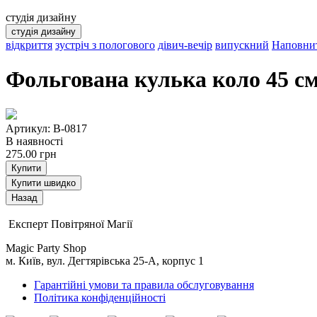
студія дизайну
студія дизайну
відкриття
зустріч з пологового
дівич-вечір
випускний
Наповнит
Фольгована кулька коло 45 с
Артикул: B-0817
В наявності
275.00
грн
Купити
Купити швидко
Експерт Повітряної Магії
Magic Party Shop
м. Київ, вул. Дегтярівська 25-А, корпус 1
Гарантійні умови та правила обслуговування
Політика конфіденційності