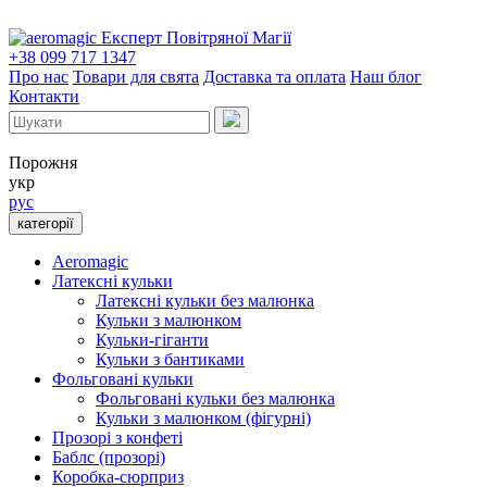
Експерт Повітряної Магії
+38 099 717 1347
Про нас
Товари для свята
Доставка та оплата
Наш блог
Контакти
Порожня
укр
рус
категорії
Aeromagic
Латексні кульки
Латексні кульки без малюнка
Кульки з малюнком
Кульки-гіганти
Кульки з бантиками
Фольговані кульки
Фольговані кульки без малюнка
Кульки з малюнком (фігурні)
Прозорі з конфеті
Баблс (прозорі)
Коробка-сюрприз