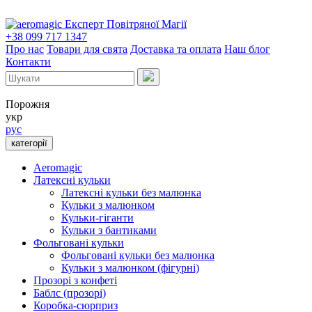
Експерт Повітряної Магії
+38 099 717 1347
Про нас
Товари для свята
Доставка та оплата
Наш блог
Контакти
Порожня
укр
рус
категорії
Aeromagic
Латексні кульки
Латексні кульки без малюнка
Кульки з малюнком
Кульки-гіганти
Кульки з бантиками
Фольговані кульки
Фольговані кульки без малюнка
Кульки з малюнком (фігурні)
Прозорі з конфеті
Баблс (прозорі)
Коробка-сюрприз