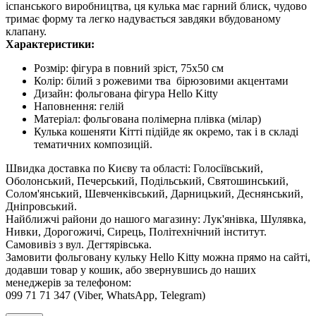
іспанського виробництва, ця кулька має гарний блиск, чудово
тримає форму та легко надувається завдяки вбудованому
клапану.
Характеристики:
Розмір: фігура в повний зріст, 75х50 см
Колір: білий з рожевими тва бірюзовими акцентами
Дизайн: фольгована фігура Hello Kitty
Наповнення: гелій
Матеріал: фольгована полімерна плівка (мілар)
Кулька кошеняти Кітті підійде як окремо, так і в складі
тематичних композицій.
Швидка доставка по Києву та області: Голосіївський,
Оболонський, Печерський, Подільський, Святошинський,
Солом'янський, Шевченківський, Дарницький, Деснянський,
Дніпровський.
Найближчі райони до нашого магазину: Лук'янівка, Шулявка,
Нивки, Дорогожичі, Сирець, Політехнічний інститут.
Самовивіз з вул. Дегтярівська.
Замовити фольговану кульку Hello Kitty можна прямо на сайті,
додавши товар у кошик, або звернувшись до наших
менеджерів за телефоном:
099 71 71 347 (Viber, WhatsApp, Telegram)