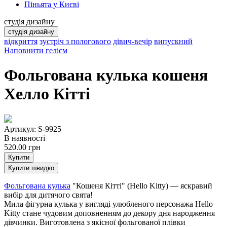
Піньята у Києві
студія дизайну
студія дизайну
відкриття
зустріч з пологового
дівич-вечір
випускний
Наповнити гелієм
Фольгована кулька кошеня
Хелло Кітті
Артикул: S-9925
В наявності
520.00
грн
Купити
Купити швидко
Фольгована кулька
"Кошеня Кітті" (Hello Kitty) — яскравий
вибір для дитячого свята!
Мила фігурна кулька у вигляді улюбленого персонажа Hello
Kitty стане чудовим доповненням до декору дня народження
дівчинки. Виготовлена з якісної фольгованої плівки