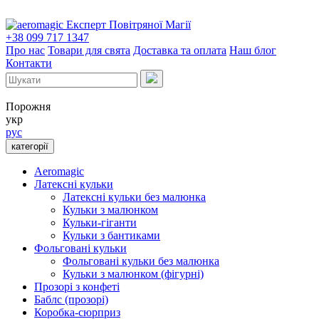
Експерт Повітряної Магії
+38 099 717 1347
Про нас
Товари для свята
Доставка та оплата
Наш блог
Контакти
Порожня
укр
рус
категорії
Aeromagic
Латексні кульки
Латексні кульки без малюнка
Кульки з малюнком
Кульки-гіганти
Кульки з бантиками
Фольговані кульки
Фольговані кульки без малюнка
Кульки з малюнком (фігурні)
Прозорі з конфеті
Баблс (прозорі)
Коробка-сюрприз