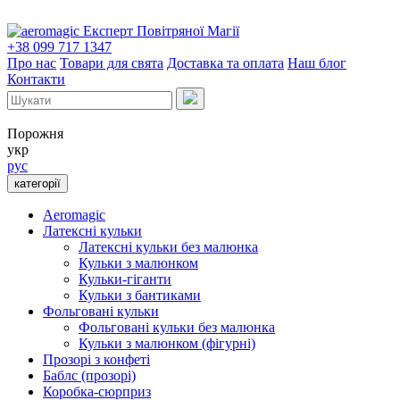
Експерт Повітряної Магії
+38 099 717 1347
Про нас
Товари для свята
Доставка та оплата
Наш блог
Контакти
Порожня
укр
рус
категорії
Aeromagic
Латексні кульки
Латексні кульки без малюнка
Кульки з малюнком
Кульки-гіганти
Кульки з бантиками
Фольговані кульки
Фольговані кульки без малюнка
Кульки з малюнком (фігурні)
Прозорі з конфеті
Баблс (прозорі)
Коробка-сюрприз