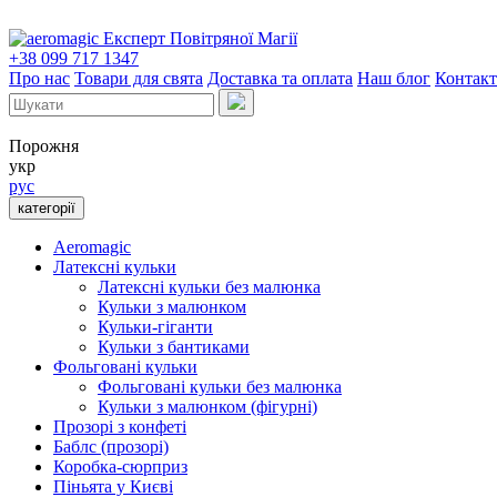
Експерт Повітряної Магії
+38 099 717 1347
Про нас
Товари для свята
Доставка та оплата
Наш блог
Контак
Порожня
укр
рус
категорії
Aeromagic
Латексні кульки
Латексні кульки без малюнка
Кульки з малюнком
Кульки-гіганти
Кульки з бантиками
Фольговані кульки
Фольговані кульки без малюнка
Кульки з малюнком (фігурні)
Прозорі з конфеті
Баблс (прозорі)
Коробка-сюрприз
Піньята у Києві