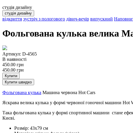
студія дизайну
студія дизайну
відкриття
зустріч з пологового
дівич-вечір
випускний
Наповнит
Фольгована кулька велика М
Артикул: D-4565
В наявності
450.00
грн
450.00
грн
Купити
Купити швидко
Фольгована кулька
Машина червона Hot Cars
Яскрава велика кулька у формі червоної гоночної машини Hot 
Така фольгована кулька у формі спортивної машини стане ефек
Києві.
Розмір: 43х79 см