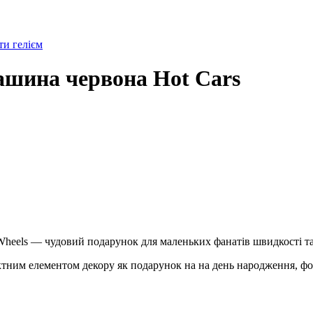
и гелієм
ашина червона Hot Cars
Wheels — чудовий подарунок для маленьких фанатів швидкості та
тним елементом декору як подарунок на на день народження, фот