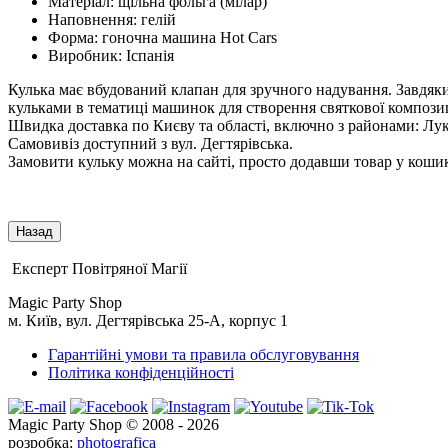
Матеріал: щільна фольга (мілар)
Наповнення: гелій
Форма: гоночна машина Hot Cars
Виробник: Іспанія
Кулька має вбудований клапан для зручного надування. Завдяк
кульками в тематиці машинок для створення святкової композиц
Швидка доставка по Києву та області, включно з районами: Лук
Самовивіз доступний з вул. Дегтярівська.
Замовити кульку можна на сайті, просто додавши товар у кошик
Експерт Повітряної Магії
Magic Party Shop
м. Київ, вул. Дегтярівська 25-А, корпус 1
Гарантійні умови та правила обслуговування
Політика конфіденційності
Magic Party Shop © 2008 - 2026
розробка:
photografica