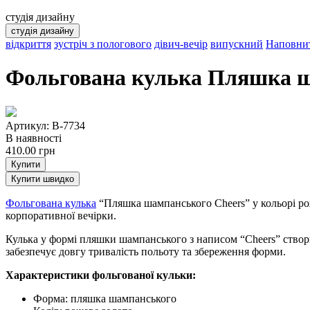
студія дизайну
студія дизайну
відкриття
зустріч з пологового
дівич-вечір
випускний
Наповнит
Фольгована кулька Пляшка ш
Артикул: B-7734
В наявності
410.00
грн
Купити
Купити швидко
Фольгована кулька
“Пляшка шампанського Cheers” у кольорі рож
корпоративної вечірки.
Кулька у формі пляшки шампанського з написом “Cheers” створює
забезпечує довгу тривалість польоту та збереження форми.
Характеристики фольгованої кульки:
Форма: пляшка шампанського