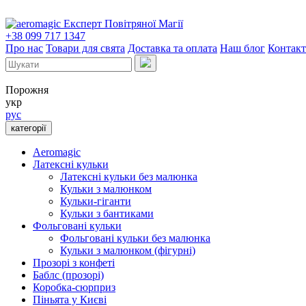
Експерт Повітряної Магії
+38 099 717 1347
Про нас
Товари для свята
Доставка та оплата
Наш блог
Контак
Порожня
укр
рус
категорії
Aeromagic
Латексні кульки
Латексні кульки без малюнка
Кульки з малюнком
Кульки-гіганти
Кульки з бантиками
Фольговані кульки
Фольговані кульки без малюнка
Кульки з малюнком (фігурні)
Прозорі з конфеті
Баблс (прозорі)
Коробка-сюрприз
Піньята у Києві