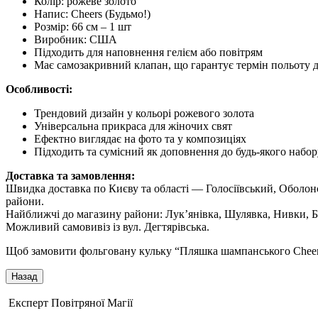
Колір: рожеве золото
Напис: Cheers (Будьмо!)
Розмір: 66 см – 1 шт
Виробник: США
Підходить для наповнення гелієм або повітрям
Має самозакривний клапан, що гарантує термін польоту д
Особливості:
Трендовий дизайн у кольорі рожевого золота
Універсальна прикраса для жіночих свят
Ефектно виглядає на фото та у композиціях
Підходить та сумісний як доповнення до будь-якого набор
Доставка та замовлення:
Швидка доставка по Києву та області — Голосіївський, Оболо
райони.
Найближчі до магазину райони: Лук’янівка, Шулявка, Нивки, Б
Можливий самовивіз із вул. Дегтярівська.
Щоб замовити фольговану кульку “Пляшка шампанського Cheers”,
Експерт Повітряної Магії