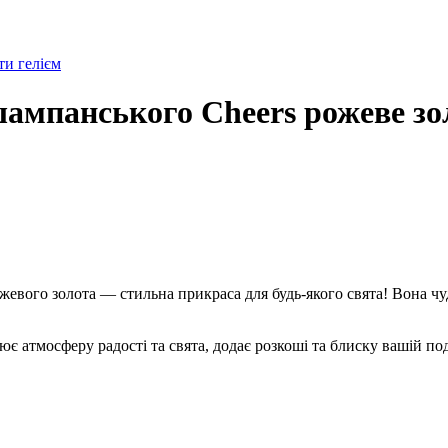
и гелієм
ампанського Cheers рожеве зо
евого золота — стильна прикраса для будь-якого свята! Вона чу
 атмосферу радості та свята, додає розкоші та блиску вашій поді