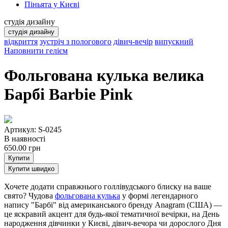
Піньята у Києві
студія дизайну
студія дизайну
відкриття
зустріч з пологового
дівич-вечір
випускний
Наповнити гелієм
Фольгована кулька велика
Барбі Barbie Pink
Артикул: S-0245
В наявності
650.00
грн
Купити
Купити швидко
Хочете додати справжнього голлівудського блиску на ваше
свято? Чудова
фольгована кулька
у формі легендарного
напису "Барбі" від американського бренду Anagram (США) —
це яскравий акцент для будь-якої тематичної вечірки, на День
народження дівчинки у Києві, дівич-вечора чи дорослого Дня