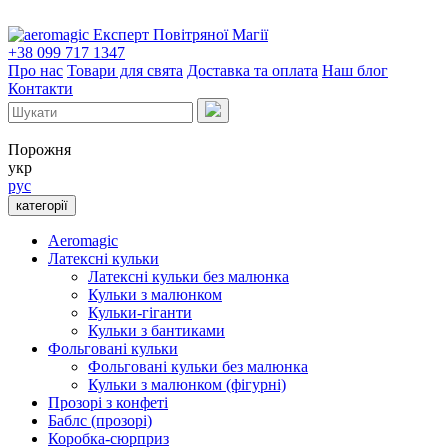
Експерт Повітряної Магії
+38 099 717 1347
Про нас
Товари для свята
Доставка та оплата
Наш блог
Контакти
Порожня
укр
рус
категорії
Aeromagic
Латексні кульки
Латексні кульки без малюнка
Кульки з малюнком
Кульки-гіганти
Кульки з бантиками
Фольговані кульки
Фольговані кульки без малюнка
Кульки з малюнком (фігурні)
Прозорі з конфеті
Баблс (прозорі)
Коробка-сюрприз