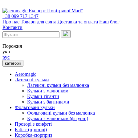
Експерт Повітряної Магії
+38 099 717 1347
Про нас
Товари для свята
Доставка та оплата
Наш блог
Контакти
Порожня
укр
рус
категорії
Aeromagic
Латексні кульки
Латексні кульки без малюнка
Кульки з малюнком
Кульки-гіганти
Кульки з бантиками
Фольговані кульки
Фольговані кульки без малюнка
Кульки з малюнком (фігурні)
Прозорі з конфеті
Баблс (прозорі)
Коробка-сюрприз