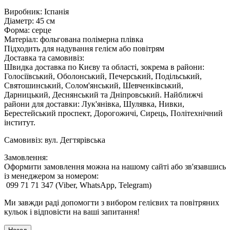
Виробник: Іспанія
Діаметр: 45 см
Форма: серце
Матеріал: фольгована полімерна плівка
Підходить для надування гелієм або повітрям
Доставка та самовивіз:
Швидка доставка по Києву та області, зокрема в райони:
Голосіївський, Оболонський, Печерський, Подільський,
Святошинський, Солом'янський, Шевченківський,
Дарницький, Деснянський та Дніпровський. Найближчі
райони для доставки: Лук'янівка, Шулявка, Нивки,
Берестейський проспект, Дорогожичі, Сирець, Політехнічний
інститут.
Самовивіз: вул. Дегтярівська
Замовлення:
Оформити замовлення можна на нашому сайті або зв'язавшись
із менеджером за номером:
099 71 71 347 (Viber, WhatsApp, Telegram)
Ми завжди раді допомогти з вибором гелієвих та повітряних
кульок і відповісти на ваші запитання!