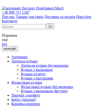
Експерт Повітряної Магії
+38 099 717 1347
Про нас
Товари для свята
Доставка та оплата
Наш блог
Контакти
Порожня
укр
рус
категорії
Aeromagic
Латексні кульки
Латексні кульки без малюнка
Кульки з малюнком
Кульки-гіганти
Кульки з бантиками
Фольговані кульки
Фольговані кульки без малюнка
Кульки з малюнком (фігурні)
Прозорі з конфеті
Баблс (прозорі)
Коробка-сюрприз