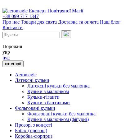
Експерт Повітряної Магії
+38 099 717 1347
Про нас
Товари для свята
Доставка та оплата
Наш блог
Контакти
Порожня
укр
рус
категорії
Aeromagic
Латексні кульки
Латексні кульки без малюнка
Кульки з малюнком
Кульки-гіганти
Кульки з бантиками
Фольговані кульки
Фольговані кульки без малюнка
Кульки з малюнком (фігурні)
Прозорі з конфеті
Баблс (прозорі)
Коробка-сюрприз