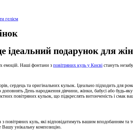
и гелієм
інок
е ідеальний подарунок для жін
х емоцій. Наші фонтани з
повітряних куль у Києві
стануть незабу
ів, сердець та оригінальних кульок. Ідеально підходить для ро
во доповнять День народження дівчини, жінки, бабусі або будь-як
ктних повітряних кульок, що підкреслять витонченість і смак ваш
 повітряних куль, які відповідатимуть вашим вподобанням та те
е Вашу унікальну композицію.