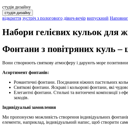
студія дизайну
студія дизайну
відкриття
зустріч з пологового
дівич-вечір
випускний
Наповнит
Набори гелієвих кульок для ж
Фонтани з повітряних куль – ц
Вони створюють святкову атмосферу і дарують море позитивни
Асортимент фонтанів:
Романтичні фонтани. Поєднання ніжних пастельних кольор
Святкові фонтани. Яскраві і кольорові фонтани, які чудо
Елегантні фонтани. Стильні та витончені композиції з ефе
заходів.
Індивідуальні замовлення
Ми пропонуємо можливість створення індивідуальних фонтанів з
елементи, наприклад, індивідуальний напис, щоб створити сам