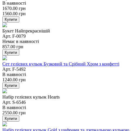
В наявності
1670.00
грн
1560.00
грн
Купити
Букет Найпрекраснішій
Арт. F-0079
Немає в наявності
857.00
грн
Купити
Сет гелієвих кульок Бузковий та Срібний Хром з конфетті
Арт. F-5492
В наявності
1240.00
грн
Купити
Набір гелієвих кульок Hearts
Арт. S-6546
В наявності
2550.00
грн
Купити
Набір гелієвих кульок Gold з цифрами та дзеркальною кулькою