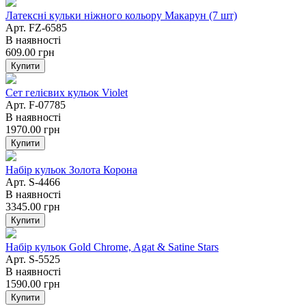
Латексні кульки ніжного кольору Макарун (7 шт)
Арт. FZ-6585
В наявності
609.00
грн
Купити
Сет гелієвих кульок Violet
Арт. F-07785
В наявності
1970.00
грн
Купити
Набір кульок Золота Корона
Арт. S-4466
В наявності
3345.00
грн
Купити
Набір кульок Gold Chrome, Agat & Satine Stars
Арт. S-5525
В наявності
1590.00
грн
Купити