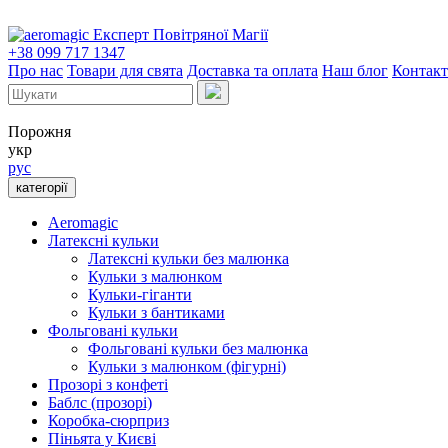
Експерт Повітряної Магії
+38 099 717 1347
Про нас
Товари для свята
Доставка та оплата
Наш блог
Контак
Порожня
укр
рус
категорії
Aeromagic
Латексні кульки
Латексні кульки без малюнка
Кульки з малюнком
Кульки-гіганти
Кульки з бантиками
Фольговані кульки
Фольговані кульки без малюнка
Кульки з малюнком (фігурні)
Прозорі з конфеті
Баблс (прозорі)
Коробка-сюрприз
Піньята у Києві