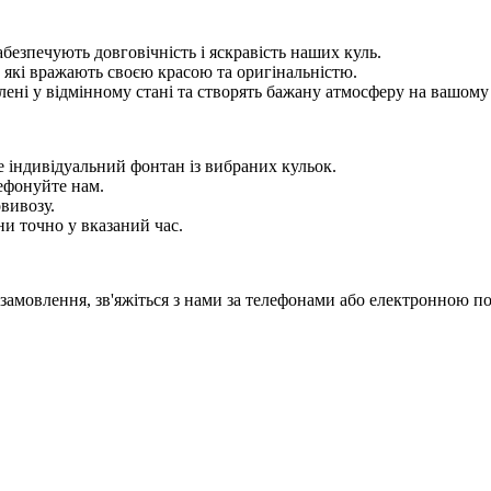
абезпечують довговічність і яскравість наших куль.
 які вражають своєю красою та оригінальністю.
лені у відмінному стані та створять бажану атмосферу на вашому 
е індивідуальний фонтан із вибраних кульок.
лефонуйте нам.
овивозу.
и точно у вказаний час.
 замовлення, зв'яжіться з нами за телефонами або електронною п