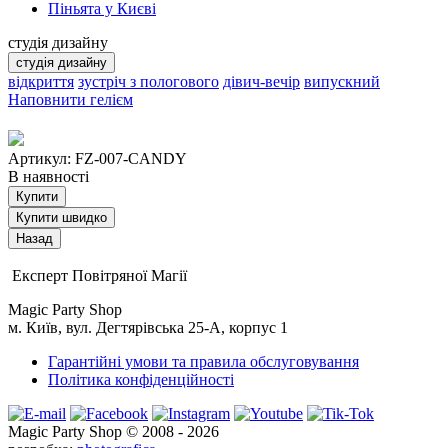
Піньята у Києві
студія дизайну
студія дизайну
відкриття
зустріч з пологового
дівич-вечір
випускний
Наповнити гелієм
Артикул: FZ-007-CANDY
В наявності
Купити
Купити швидко
Експерт Повітряної Магії
Magic Party Shop
м. Київ, вул. Дегтярівська 25-А, корпус 1
Гарантійні умови та правила обслуговування
Політика конфіденційності
Magic Party Shop © 2008 - 2026