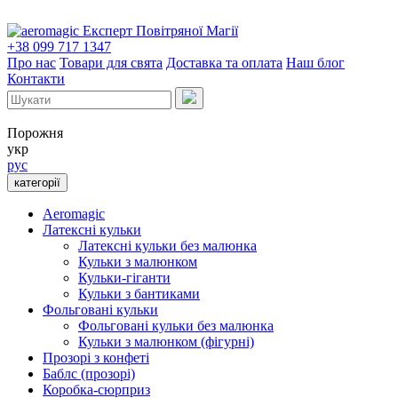
Експерт Повітряної Магії
+38 099 717 1347
Про нас
Товари для свята
Доставка та оплата
Наш блог
Контакти
Порожня
укр
рус
категорії
Aeromagic
Латексні кульки
Латексні кульки без малюнка
Кульки з малюнком
Кульки-гіганти
Кульки з бантиками
Фольговані кульки
Фольговані кульки без малюнка
Кульки з малюнком (фігурні)
Прозорі з конфеті
Баблс (прозорі)
Коробка-сюрприз