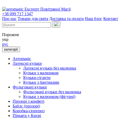
Експерт Повітряної Магії
+38 099 717 1347
Про нас
Товари для свята
Доставка та оплата
Наш блог
Контак
Порожня
укр
рус
категорії
Aeromagic
Латексні кульки
Латексні кульки без малюнка
Кульки з малюнком
Кульки-гіганти
Кульки з бантиками
Фольговані кульки
Фольговані кульки без малюнка
Кульки з малюнком (фігурні)
Прозорі з конфеті
Баблс (прозорі)
Коробка-сюрприз
Піньята у Києві