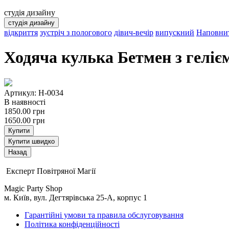
студія дизайну
студія дизайну
відкриття
зустріч з пологового
дівич-вечір
випускний
Наповнит
Ходяча кулька Бетмен з геліє
Артикул: H-0034
В наявності
1850.00
грн
1650.00
грн
Купити
Купити швидко
Експерт Повітряної Магії
Magic Party Shop
м. Київ, вул. Дегтярівська 25-А, корпус 1
Гарантійні умови та правила обслуговування
Політика конфіденційності