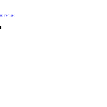
и гелієм
м