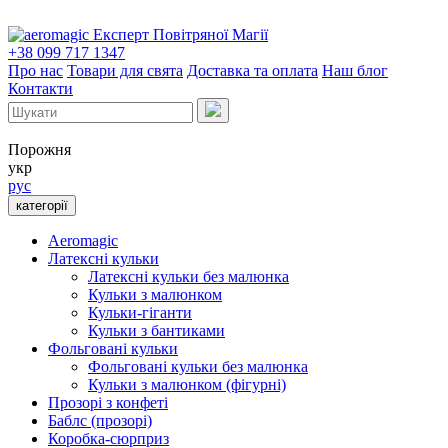
Експерт Повітряної Магії
+38 099 717 1347
Про нас
Товари для свята
Доставка та оплата
Наш блог
Контакти
Порожня
укр
рус
категорії
Aeromagic
Латексні кульки
Латексні кульки без малюнка
Кульки з малюнком
Кульки-гіганти
Кульки з бантиками
Фольговані кульки
Фольговані кульки без малюнка
Кульки з малюнком (фігурні)
Прозорі з конфеті
Баблс (прозорі)
Коробка-сюрприз