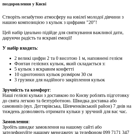
поздоровлення у Києві
Створіть незабутню атмосферу на ювілеї молодої дівчини з
нашою композицією з кульок з цифрами "20"!
Цей набір ідеально підійде для святкування важливої дати,
даруючи радість та яскраві емоції!
У набір входять
:
2 великі цифри 2 та 0 висотою 1 м, наповнені гелієм
Фонтан гелієвих кульок, який складається з:
5 кульок з яскравим конфетті
10 однотонних кульок розміром 30 см
3 грузики для надійного закріплення кульок
Зручність та комфорт
:
Наші гелієві кульки з доставкою по Києву роблять підготовку
до свята легкою та безтурботною. Швидка доставка або
самовивіз (вул. Дегтярівська, Шевченківський район) 7 днів на
тиждень дозволяють отримати кульки у зручний для вас час.
Замовлення
:
Зробіть швидке замовлення на нашому сайті або
зателефонуйте нашому менеджеру за телефоном 099 7171 347