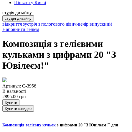
Піньята у Києві
студія дизайну
студія дизайну
відкриття
зустріч з пологового
дівич-вечір
випускний
Наповнити гелієм
Композиція з гелієвими
кульками з цифрами 20 "З
Ювілеєм!"
Артикул: C-3956
В наявності
2895.00
грн
Купити
Купити швидко
Композиція гелієвих кульок
з цифрами 20 "З Ювілеєм!" для