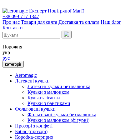
Експерт Повітряної Магії
+38 099 717 1347
Про нас
Товари для свята
Доставка та оплата
Наш блог
Контакти
Порожня
укр
рус
категорії
Aeromagic
Латексні кульки
Латексні кульки без малюнка
Кульки з малюнком
Кульки-гіганти
Кульки з бантиками
Фольговані кульки
Фольговані кульки без малюнка
Кульки з малюнком (фігурні)
Прозорі з конфеті
Баблс (прозорі)
Коробка-сюрприз