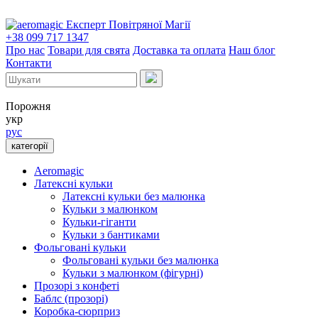
Експерт Повітряної Магії
+38 099 717 1347
Про нас
Товари для свята
Доставка та оплата
Наш блог
Контакти
Порожня
укр
рус
категорії
Aeromagic
Латексні кульки
Латексні кульки без малюнка
Кульки з малюнком
Кульки-гіганти
Кульки з бантиками
Фольговані кульки
Фольговані кульки без малюнка
Кульки з малюнком (фігурні)
Прозорі з конфеті
Баблс (прозорі)
Коробка-сюрприз