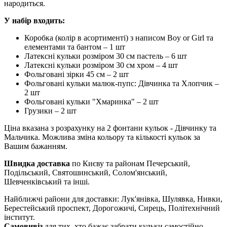
народиться.
У набір входить:
Коробка (колір в асортименті) з написом Boy or Girl та
елементами та бантом – 1 шт
Латексні кульки розміром 30 см пастель – 6 шт
Латексні кульки розміром 30 см хром – 4 шт
Фольговані зірки 45 см – 2 шт
Фольговані кульки малюк-пупс: Дівчинка та Хлопчик –
2 шт
Фольговані кульки "Хмаринка" – 2 шт
Грузики – 2 шт
Ціна вказана з розрахунку на 2 фонтани кульок - Дівчинку та
Мальчика. Можлива зміна кольору та кількості кульок за
Вашим бажанням.
Швидка доставка
по Києву та районам Печерський,
Подільський, Святошинський, Солом'янський,
Шевченківський та інші.
Найближчі райони для доставки: Лук'янівка, Шулявка, Нивки,
Берестейський проспект, Дорогожичі, Сирець, Політехнічний
інститут.
Самовивіз
для тих, хто бажає забрати кульки самостійно