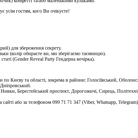
пчик) конфетті та/або маленькими кульками.
ує усім гостям, кого Ви очікуєте!
рий) для збереження секрету.
льки (колір обираєте ви, ми зберігаємо таємницю).
таті (Gender Reveal Party Гендерна вечірка).
ки по Києву та області, зокрема в райони: Голосіївський, Оболо
 Дніпровський.
, Нивки, Берестейський проспект, Дорогожичі, Сирець, Політехні
сайті або за телефоном 099 71 71 347 (Viber, Whatsapp, Telegram)