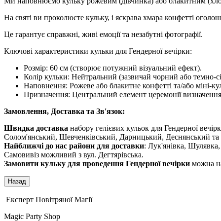
Ми наповнюємо кульку рожевим (дівчинка) або блакитним (хло
На святі ви проколюєте кульку, і яскрава хмара конфетті оголош
Це гарантує справжні, живі емоції та незабутні фотографії.
Ключові характеристики кульки для Гендерної вечірки:
Розмір: 60 см (створює потужний візуальний ефект).
Колір кульки: Нейтральний (зазвичай чорний або темно-сі
Наповнення: Рожеве або блакитне конфетті та/або міні-ку
Призначення: Центральний елемент церемонії визначення с
Замовлення, Доставка та Зв'язок:
Швидка доставка
набору гелієвих кульок для Гендерної вечір
Солом'янський, Шевченківський, Дарницький, Деснянський та
Найближчі до нас райони для доставки
: Лук'янівка, Шулявка
Самовивіз можливий з вул. Дегтярівська.
Замовити кульку для проведення Гендерної вечірки
можна на 
Експерт Повітряної Магії
Magic Party Shop