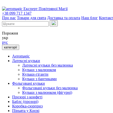
Експерт Повітряної Магії
+38 099 717 1347
Про нас
Товари для свята
Доставка та оплата
Наш блог
Контак
Порожня
укр
рус
категорії
Aeromagic
Латексні кульки
Латексні кульки без малюнка
Кульки з малюнком
Кульки-гіганти
Кульки з бантиками
Фольговані кульки
Фольговані кульки без малюнка
Кульки з малюнком (фігурні)
Прозорі з конфеті
Баблс (прозорі)
Коробка-сюрприз
Піньята у Києві