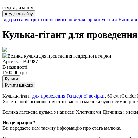
студія дизайну
студія дизайну
відкриття
зустріч з пологового
дівич-вечір
випускний
Наповнит
Кулька-гігант для проведення
Артикул: B-0987
В наявності
1500.00
грн
Купити
Купити швидко
Кулька-гігант
для проведення Гендерної вечірки
, 60 см (Gender 
Хочете, щоб оголошення статі вашого малюка було неймовірним 
Велика латексна кулька з написаи Хлопчик чи Дівчинка і знакм
Як це працює?
Ви передаєте нам таємну інформацію про стать малюка.