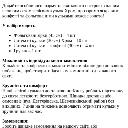
Додайте особливого шарму та святкового настрою з нашим
великим сетом гелієвих кульок Хром, прозорих з яскравим
конфетті та фольгованими кульками рожеве золото!
У набір входить
:
Фольговані зірки (45 см) – 4 шт
Латексні кульки (30 см) Хром – 10 шт
Латексні кульки з конфетті (30 см) – 4 шт
Грузик – 1 шт
Можливість індивідуального замовлення
:
Кількість та колір кульок можна змінити відповідно до ваших
побажань, щоб створити ідеальну композицію для вашого
свята.
Зручність та комфорт
:
Наші гелієві кульки з доставкою по Києву роблять підготовку
до свята легкою та безтурботною. Швидка доставка або
самовивіз (вул. Дегтярівська, Шевченківський район) без
вихідних, 7 днів на тиждень дозволяють отримати кульки у
зручний для вас час.
Замовлення
:
Зробіть швидке замовлення на нашому сайті або