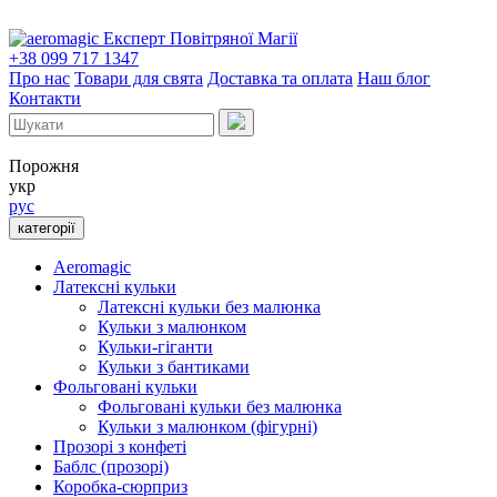
Експерт Повітряної Магії
+38 099 717 1347
Про нас
Товари для свята
Доставка та оплата
Наш блог
Контакти
Порожня
укр
рус
категорії
Aeromagic
Латексні кульки
Латексні кульки без малюнка
Кульки з малюнком
Кульки-гіганти
Кульки з бантиками
Фольговані кульки
Фольговані кульки без малюнка
Кульки з малюнком (фігурні)
Прозорі з конфеті
Баблс (прозорі)
Коробка-сюрприз