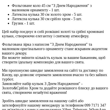
Фольговане коло 45 см "З Днем Народження" з
малюнком орнаменту - 1 шт.
Латексна кулька 30 см золото хром - 5 шт.
Латексна кулька 30 см срібло хром - 5 шт.
Грузик - 1 шт.
Цей набір поєднує в собі розкішні золоті та срібні хромовані
кульки, створюючи елегантну і святкову атмосферу.
Фольгована зірка з написом "З Днем Народження" та
малюнком оригінального орнаменту стане яскравим акцентом
вашого декору.
Ви можете змінити кількість кульок за вашим бажанням, щоб
створити ідеальну композицію для вашого свята.
Ми пропонуємо швидке замовлення на сайті та доставку по
Києву, що дозволяє отримати замовлення вчасно та без зайвих
турбот.
Замовляйте набір кульок З Днем Народження" -
Золото&Срібло Хром та додайте розкішного блиску до вашого
свята, створюючи незабутні враження!
Зробіть швидке замовлення на нашому сайті або
зателефонуйте нашому менеджеру за телефоном 099 7171 347
чи зв'яжіться з нами у месенджерах Viber, Telegram, WhatsApp,