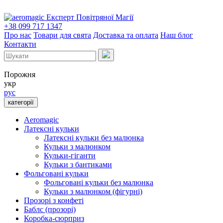
Експерт Повітряної Магії
+38 099 717 1347
Про нас
Товари для свята
Доставка та оплата
Наш блог
Контакти
Порожня
укр
рус
категорії
Aeromagic
Латексні кульки
Латексні кульки без малюнка
Кульки з малюнком
Кульки-гіганти
Кульки з бантиками
Фольговані кульки
Фольговані кульки без малюнка
Кульки з малюнком (фігурні)
Прозорі з конфеті
Баблс (прозорі)
Коробка-сюрприз