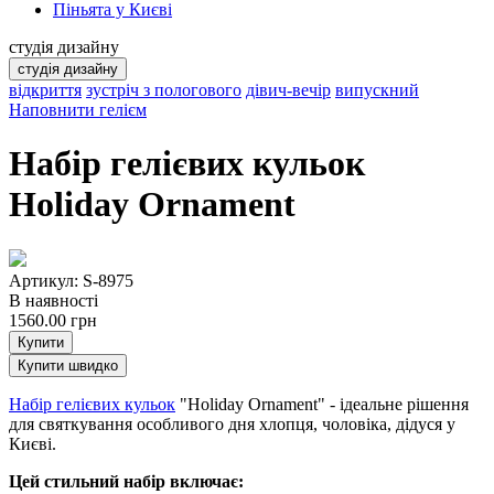
Піньята у Києві
студія дизайну
студія дизайну
відкриття
зустріч з пологового
дівич-вечір
випускний
Наповнити гелієм
Набір гелієвих кульок
Holiday Ornament
Артикул: S-8975
В наявності
1560.00
грн
Купити
Купити швидко
Набір гелієвих кульок
"Holiday Ornament" - ідеальне рішення
для святкування особливого дня хлопця, чоловіка, дідуся у
Києві.
Цей стильний набір включає: