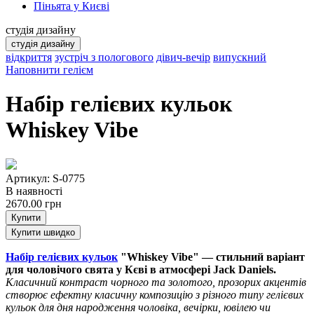
Піньята у Києві
студія дизайну
студія дизайну
відкриття
зустріч з пологового
дівич-вечір
випускний
Наповнити гелієм
Набір гелієвих кульок
Whiskey Vibe
Артикул: S-0775
В наявності
2670.00
грн
Купити
Купити швидко
Набір гелієвих кульок
"Whiskey Vibe" — стильний варіант
для чоловічого свята у Кєві в атмосфері Jack Daniels.
Класичний контраст чорного та золотого, прозорих акцентів
створює ефектну класичну композицію з різного типу гелієвих
кульок для дня народження чоловіка, вечірки, ювілею чи