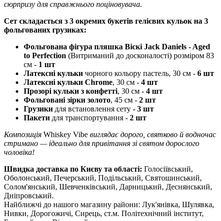
сюрпризу для справжнього поціновувача.
Сет складається з 3 окремих букетів гелієвих кульок на 3
фольгованих грузиках:
Фольгована фігура пляшка Віскі Jack Daniels - Aged
to Perfection
(Витриманий до досконалості) розміром 83
см -
1 шт
Латексні кульки
чорного кольору пастель, 30 см -
6 шт
Латексні кульки Chrome
, 30 см -
4 шт
Прозорі кульки з конфетті
, 30 см -
4 шт
Фольговані зірки золото
, 45 см -
2 шт
Грузики
для встановлення сету
- 3 шт
Пакети
для транспортування -
2 шт
Композиція
Whiskey Vibe
виглядає дорого, святково й водночас
стримано — ідеально для привітання зі святом дорослого
чоловіка!
Швидка доставка по Києву та області:
Голосіївський,
Оболонський, Печерський, Подільський, Святошинський,
Солом'янський, Шевченківський, Дарницький, Деснянський,
Дніпровський.
Найближчі до нашого магазину райони: Лук'янівка, Шулявка,
Нивки, Дорогожичі, Сирець, ст.м. Політехнічний інститут,