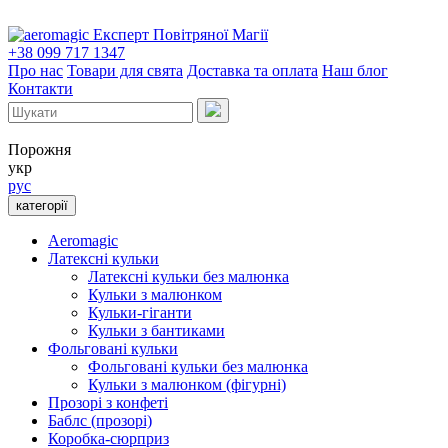
Експерт Повітряної Магії
+38 099 717 1347
Про нас
Товари для свята
Доставка та оплата
Наш блог
Контакти
Порожня
укр
рус
категорії
Aeromagic
Латексні кульки
Латексні кульки без малюнка
Кульки з малюнком
Кульки-гіганти
Кульки з бантиками
Фольговані кульки
Фольговані кульки без малюнка
Кульки з малюнком (фігурні)
Прозорі з конфеті
Баблс (прозорі)
Коробка-сюрприз