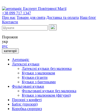
Експерт Повітряної Магії
+38 099 717 1347
Про нас
Товари для свята
Доставка та оплата
Наш блог
Контакти
Порожня
укр
рус
категорії
Aeromagic
Латексні кульки
Латексні кульки без малюнка
Кульки з малюнком
Кульки-гіганти
Кульки з бантиками
Фольговані кульки
Фольговані кульки без малюнка
Кульки з малюнком (фігурні)
Прозорі з конфеті
Баблс (прозорі)
Коробка-сюрприз