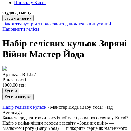
Піньята у Києві
студія дизайну
студія дизайну
відкриття
зустріч з пологового
дівич-вечір
випускний
Наповнити гелієм
Набір гелієвих кульок Зоряні
Війни Мастер Йода
Артикул: B-1327
В наявності
1060.00
грн
Купити
Купити швидко
Набір гелієвих кульок
«Майстер Йода (Baby Yoda)» від
Aeromagic
Бажаєте додати трохи космічної магії до вашого свята у Києві?
Набір з наймилішим героєм всесвіту «Зоряних війн» —
Малюком Грогу (Baby Yoda) — підкорить серце як маленького