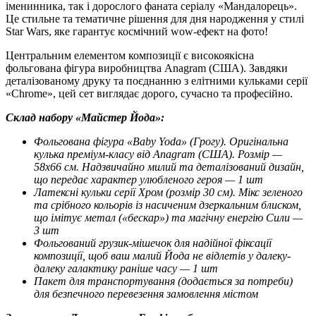
іменинника, так і дорослого фаната серіалу «Мандалорець».
Це стильне та тематичне рішення для дня народження у стилі
Star Wars, яке гарантує космічний wow-ефект на фото!
Центральним елементом композиції є високоякісна
фольгована фігура виробництва Anagram (США). Завдяки
деталізованому друку та поєднанню з елітними кульками серії
«Chrome», цей сет виглядає дорого, сучасно та професійно.
Склад набору «Майстер Йода»:
Фольгована фігура «Baby Yoda» (Грогу). Оригінальна
кулька преміум-класу від Anagram (США). Розмір —
58х66 см. Надзвичайно милий та деталізований дизайн,
що передає характер улюбленого героя — 1 шт
Латексні кульки серії Хром (розмір 30 см). Мікс зеленого
та срібного кольорів із насиченим дзеркальним блиском,
що імітує метал («бескар») та магічну енергію Сили —
3 шт
Фольгований грузик-мішечок для надійної фіксації
композиції, щоб ваш малий Йода не відлетів у далеку-
далеку галактику раніше часу — 1 шт
Пакет для транспортування (додається за потреби)
для безпечного перевезення замовлення містом