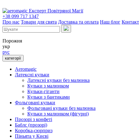
Експерт Повітряної Магії
+38 099 717 1347
Про нас
Товари для свята
Доставка та оплата
Наш блог
Контак
Порожня
укр
рус
категорії
Aeromagic
Латексні кульки
Латексні кульки без малюнка
Кульки з малюнком
Кульки-гіганти
Кульки з бантиками
Фольговані кульки
Фольговані кульки без малюнка
Кульки з малюнком (фігурні)
Прозорі з конфеті
Баблс (прозорі)
Коробка-сюрприз
Піньята у Києві