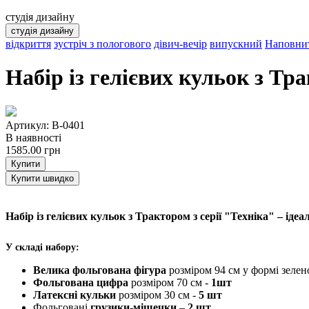
студія дизайну
студія дизайну
відкриття
зустріч з пологового
дівич-вечір
випускний
Наповнит
Набір із гелієвих кульок з Тр
Артикул: B-0401
В наявності
1585.00
грн
Купити
Купити швидко
Набір із гелієвих кульок з Трактором з серії "Техніка" – ід
У складі набору:
Велика фольгована фігура
розміром 94 см у формі зелен
Фольгована цифра
розміром 70 см -
1шт
Латексні кульки
розміром 30 см -
5 шт
Фольговані
грузики-мішечки
–
2 шт