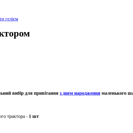
и гелієм
актором
еальний вибір для привітання
з днем народження
маленького ша
ого трактора -
1 шт