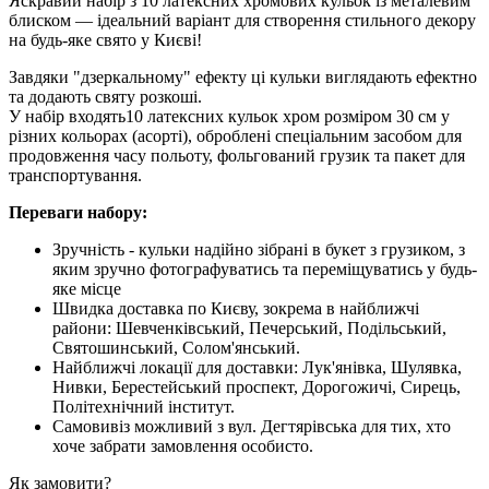
Яскравий набір з 10 латексних хромових кульок із металевим
блиском — ідеальний варіант для створення стильного декору
на будь-яке свято у Києві!
Завдяки "дзеркальному" ефекту ці кульки виглядають ефектно
та додають святу розкоші.
У набір входять10 латексних кульок хром розміром 30 см у
різних кольорах (асорті), оброблені спеціальним засобом для
продовження часу польоту, фольгований грузик та пакет для
транспортування.
Переваги набору:
Зручність - кульки надійно зібрані в букет з грузиком, з
яким зручно фотографуватись та переміщуватись у будь-
яке місце
Швидка доставка по Києву, зокрема в найближчі
райони: Шевченківський, Печерський, Подільський,
Святошинський, Солом'янський.
Найближчі локації для доставки: Лук'янівка, Шулявка,
Нивки, Берестейський проспект, Дорогожичі, Сирець,
Політехнічний інститут.
Самовивіз можливий з вул. Дегтярівська для тих, хто
хоче забрати замовлення особисто.
Як замовити?