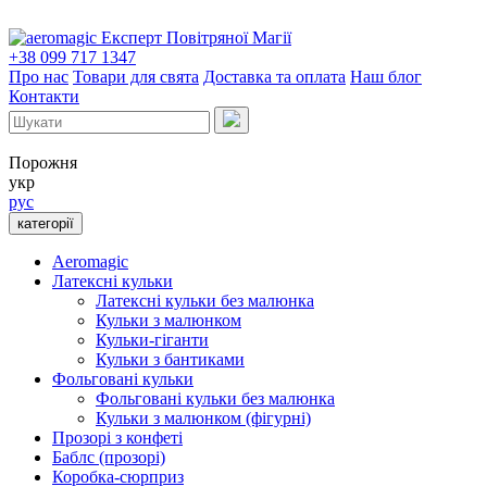
Експерт Повітряної Магії
+38 099 717 1347
Про нас
Товари для свята
Доставка та оплата
Наш блог
Контакти
Порожня
укр
рус
категорії
Aeromagic
Латексні кульки
Латексні кульки без малюнка
Кульки з малюнком
Кульки-гіганти
Кульки з бантиками
Фольговані кульки
Фольговані кульки без малюнка
Кульки з малюнком (фігурні)
Прозорі з конфеті
Баблс (прозорі)
Коробка-сюрприз