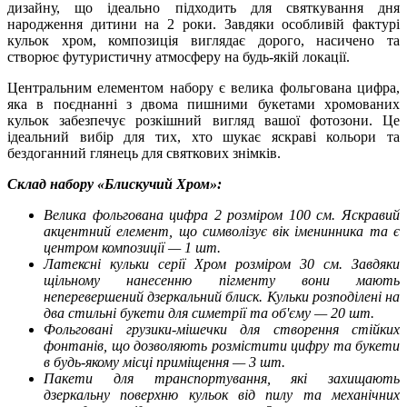
дизайну, що ідеально підходить для святкування дня
народження дитини на 2 роки. Завдяки особливій фактурі
кульок хром, композиція виглядає дорого, насичено та
створює футуристичну атмосферу на будь-якій локації.
Центральним елементом набору є велика фольгована цифра,
яка в поєднанні з двома пишними букетами хромованих
кульок забезпечує розкішний вигляд вашої фотозони. Це
ідеальний вибір для тих, хто шукає яскраві кольори та
бездоганний глянець для святкових знімків.
Склад набору «Блискучий Хром»:
Велика фольгована цифра 2 розміром 100 см. Яскравий
акцентний елемент, що символізує вік іменинника та є
центром композиції — 1 шт.
Латексні кульки серії Хром розміром 30 см. Завдяки
щільному нанесенню пігменту вони мають
неперевершений дзеркальний блиск. Кульки розподілені на
два стильні букети для симетрії та об'єму — 20 шт.
Фольговані грузики-мішечки для створення стійких
фонтанів, що дозволяють розмістити цифру та букети
в будь-якому місці приміщення — 3 шт.
Пакети для транспортування, які захищають
дзеркальну поверхню кульок від пилу та механічних