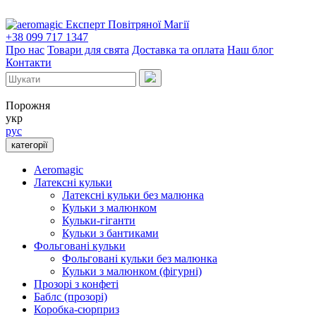
Експерт Повітряної Магії
+38 099 717 1347
Про нас
Товари для свята
Доставка та оплата
Наш блог
Контакти
Порожня
укр
рус
категорії
Aeromagic
Латексні кульки
Латексні кульки без малюнка
Кульки з малюнком
Кульки-гіганти
Кульки з бантиками
Фольговані кульки
Фольговані кульки без малюнка
Кульки з малюнком (фігурні)
Прозорі з конфеті
Баблс (прозорі)
Коробка-сюрприз