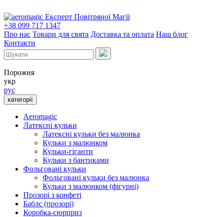
Експерт Повітряної Магії
+38 099 717 1347
Про нас
Товари для свята
Доставка та оплата
Наш блог
Контакти
Порожня
укр
рус
категорії
Aeromagic
Латексні кульки
Латексні кульки без малюнка
Кульки з малюнком
Кульки-гіганти
Кульки з бантиками
Фольговані кульки
Фольговані кульки без малюнка
Кульки з малюнком (фігурні)
Прозорі з конфеті
Баблс (прозорі)
Коробка-сюрприз