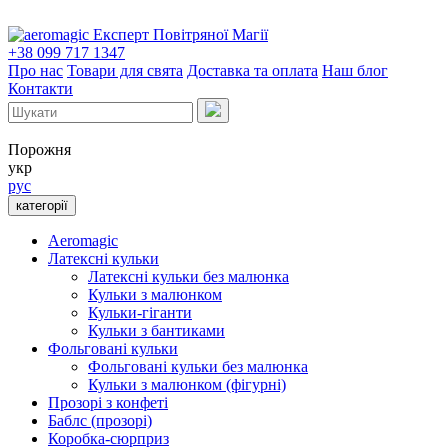
Експерт Повітряної Магії
+38 099 717 1347
Про нас
Товари для свята
Доставка та оплата
Наш блог
Контакти
Порожня
укр
рус
категорії
Aeromagic
Латексні кульки
Латексні кульки без малюнка
Кульки з малюнком
Кульки-гіганти
Кульки з бантиками
Фольговані кульки
Фольговані кульки без малюнка
Кульки з малюнком (фігурні)
Прозорі з конфеті
Баблс (прозорі)
Коробка-сюрприз