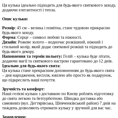
Ця кулька ідеально підходить для будь-якого святкового заходу,
додаючи елегантності і тепла.
Опис кульки:
Розмір
: 45 см – велика і помітна, стане чудовою прикрасою
будь-якого заходу.
Форма
: Серце – символ любові та ніжності.
Дизайн
: Рожеве золото – водночас розкішний, ніжний і
стильний колір, який додає святкової розкіші та підходить до
будь-якого декору.
Наповнення та термін польоту:
Гелій – кулька буде літати,
додаючи магії та святкового настрою гарантовано до 12 днів.
Ідеально для будь-якого свята
:
Ця кулька стане прекрасним доповненням до будь-якого свята
– дня народження, весілля, ювілею або просто як подарунок,
що підкреслить ваші почуття.
Зручність та комфорт
:
Наші гелієві кульки з доставкою по Києву роблять підготовку
до свята легкою та безтурботною. Швидка доставка або
самовивіз (вул. Дегтярівська, Шевченківський район) 7 днів на
тиждень дозволяють отримати кульку у зручний для вас час.
Замовлення: