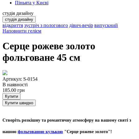
Піньята у Києві
студія дизайну
студія дизайну
відкриття
зустріч з пологового
дівич-вечір
випускний
Наповнити гелієм
Серце рожеве золото
фольговане 45 см
Артикул: S-0154
В наявності
185.00
грн
Купити
Купити швидко
Створіть розкішну та романтичну атмосферу на вашому святі з
нашою
фольгованою кулькою
"Серце рожеве золото"!