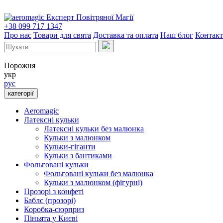
Експерт Повітряної Магії
+38 099 717 1347
Про нас
Товари для свята
Доставка та оплата
Наш блог
Контак
Порожня
укр
рус
категорії
Aeromagic
Латексні кульки
Латексні кульки без малюнка
Кульки з малюнком
Кульки-гіганти
Кульки з бантиками
Фольговані кульки
Фольговані кульки без малюнка
Кульки з малюнком (фігурні)
Прозорі з конфеті
Баблс (прозорі)
Коробка-сюрприз
Піньята у Києві