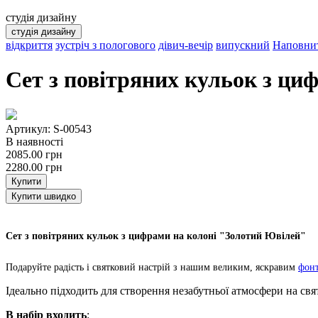
студія дизайну
студія дизайну
відкриття
зустріч з пологового
дівич-вечір
випускний
Наповнит
Сет з повітряних кульок з ци
Артикул: S-00543
В наявності
2085.00
грн
2280.00
грн
Купити
Купити швидко
Сет з повітряних кульок з цифрами на колоні "Золотий Ювілей"
Подаруйте радість і святковий настрій з нашим великим, яскравим
фонт
Ідеально підходить для створення незабутньої атмосфери на св
В набір входить
: