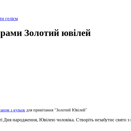
и гелієм
фрами Золотий ювілей
аном з кульок
для привітання "Золотий Ювілей"
яті Дня народження, Ювілею чоловіка. Створіть незабутнє свято