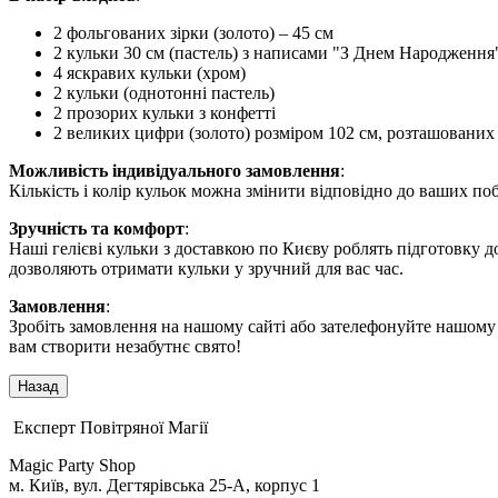
2 фольгованих зірки (золото) – 45 см
2 кульки 30 см (пастель) з написами "З Днем Народження
4 яскравих кульки (хром)
2 кульки (однотонні пастель)
2 прозорих кульки з конфетті
2 великих цифри (золото) розміром 102 см, розташованих 
Можливість індивідуального замовлення
:
Кількість і колір кульок можна змінити відповідно до ваших п
Зручність та комфорт
:
Наші гелієві кульки з доставкою по Києву роблять підготовку д
дозволяють отримати кульки у зручний для вас час.
Замовлення
:
Зробіть замовлення на нашому сайті або зателефонуйте нашому м
вам створити незабутнє свято!
Експерт Повітряної Магії
Magic Party Shop
м. Київ, вул. Дегтярівська 25-А, корпус 1