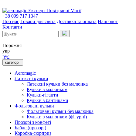
Експерт Повітряної Магії
+38 099 717 1347
Про нас
Товари для свята
Доставка та оплата
Наш блог
Контакти
Порожня
укр
рус
категорії
Aeromagic
Латексні кульки
Латексні кульки без малюнка
Кульки з малюнком
Кульки-гіганти
Кульки з бантиками
Фольговані кульки
Фольговані кульки без малюнка
Кульки з малюнком (фігурні)
Прозорі з конфеті
Баблс (прозорі)
Коробка-сюрприз