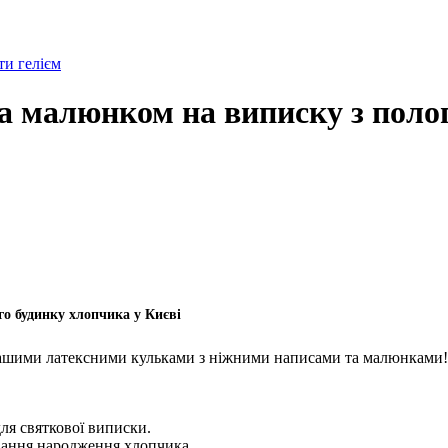
и гелієм
та малюнком на виписку з поло
о будинку хлопчика у Києві
ашими латексними кульками з ніжними написами та малюнками! Ц
для святкової виписки.
ування народження хлопчика.