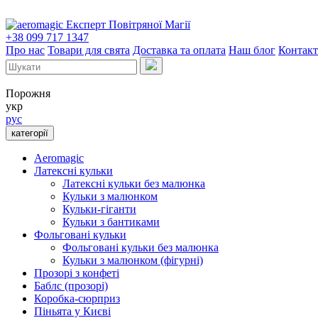
Експерт Повітряної Магії
+38 099 717 1347
Про нас
Товари для свята
Доставка та оплата
Наш блог
Контак
Порожня
укр
рус
категорії
Aeromagic
Латексні кульки
Латексні кульки без малюнка
Кульки з малюнком
Кульки-гіганти
Кульки з бантиками
Фольговані кульки
Фольговані кульки без малюнка
Кульки з малюнком (фігурні)
Прозорі з конфеті
Баблс (прозорі)
Коробка-сюрприз
Піньята у Києві