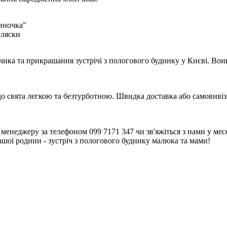
иночка"
оляски
чика та прикрашання зустрічі з пологового будинку у Києві. Во
до свята легкою та безтурботною. Швидка доставка або самовивіз
енеджеру за телефоном 099 7171 347 чи зв'яжіться з нами у месе
ашої родини - зустріч з пологового будинку малюка та мами!