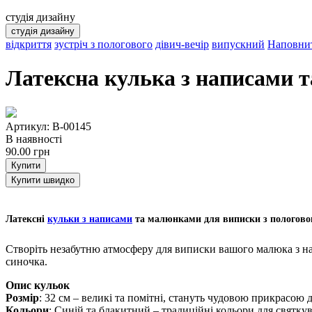
студія дизайну
студія дизайну
відкриття
зустріч з пологового
дівич-вечір
випускний
Наповнит
Латексна кулька з написами 
Артикул: B-00145
В наявності
90.00
грн
Купити
Купити швидко
Латексні
кульки з написами
та малюнками для виписки з пологовог
Створіть незабутню атмосферу для виписки вашого малюка з н
синочка.
Опис кульок
Розмір
: 32 см – великі та помітні, стануть чудовою прикрасою 
Кольори
: Синій та блакитний – традиційні кольори для святк