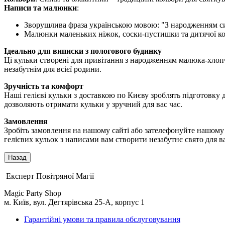
Написи та малюнки
:
Зворушлива фраза українською мовою: "З народженням с
Малюнки маленьких ніжок, соски-пустишки та дитячої к
Ідеально для виписки з пологового будинку
Ці кульки створені для привітання з народженням малюка-хлоп
незабутнім для всієї родини.
Зручність та комфорт
Наші гелієві кульки з доставкою по Києву зроблять підготовку 
дозволяють отримати кульки у зручний для вас час.
Замовлення
Зробіть замовлення на нашому сайті або зателефонуйте нашому м
гелієвих кульок з написами вам створити незабутнє свято для в
Експерт Повітряної Магії
Magic Party Shop
м. Київ, вул. Дегтярівська 25-А, корпус 1
Гарантійні умови та правила обслуговування