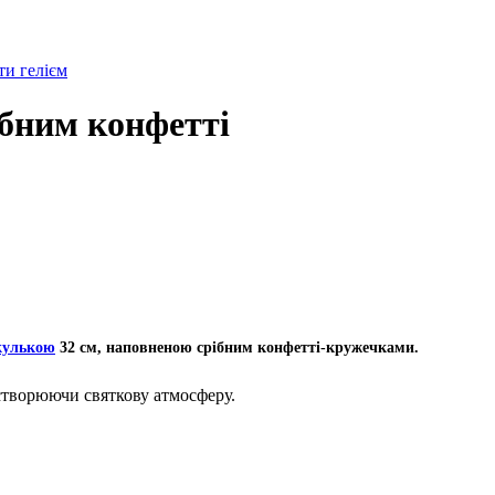
и гелієм
ібним конфетті
кулькою
32 см, наповненою срібним конфетті-кружечками.
 створюючи святкову атмосферу.