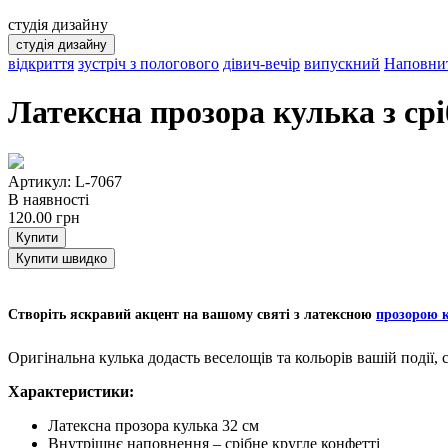
студія дизайну
студія дизайну
відкриття
зустріч з пологового
дівич-вечір
випускний
Наповнит
Латексна прозора кулька з ср
Артикул: L-7067
В наявності
120.00
грн
Купити
Купити швидко
Створіть яскравий акцент на вашому святі з латексною
прозорою 
Оригінальна кулька додасть веселощів та кольорів вашій події,
Характеристики:
Латексна прозора кулька 32 см
Внутрішнє наповнення – срібне кругле конфетті