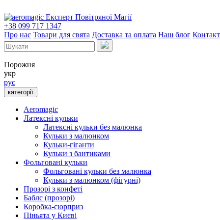
Експерт Повітряної Магії
+38 099 717 1347
Про нас
Товари для свята
Доставка та оплата
Наш блог
Контак
Порожня
укр
рус
категорії
Aeromagic
Латексні кульки
Латексні кульки без малюнка
Кульки з малюнком
Кульки-гіганти
Кульки з бантиками
Фольговані кульки
Фольговані кульки без малюнка
Кульки з малюнком (фігурні)
Прозорі з конфеті
Баблс (прозорі)
Коробка-сюрприз
Піньята у Києві