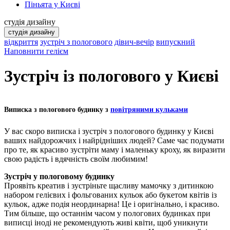
Піньята у Києві
студія дизайну
студія дизайну
відкриття
зустріч з пологового
дівич-вечір
випускний
Наповнити гелієм
Зустріч із пологового у Києві
Виписка з пологового будинку з
повітряними кульками
У вас скоро виписка і зустріч з пологового будинку у Києві
ваших найдорожчих і найрідніших людей? Саме час подумати
про те, як красиво зустріти маму і маленьку кроху, як виразити
свою радість і вдячність своїм любимим!
Зустріч у пологовому будинку
Проявіть креатив і зустріньте щасливу мамочку з дитинкою
набором гелієвих і фольгованих кульок або букетом квітів із
кульок, адже подія неординарна! Це і оригінально, і красиво.
Тим більше, що останнім часом у пологових будинках при
виписці іноді не рекомендують живі квіти, щоб уникнути