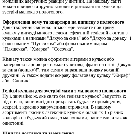
можливих алергічних реакцій у дитини. На нашому сайті
можна швидко та зручно замовити різноманітні кульки для
зустрічі малюка з пологового.
Оформлення дому та квартири на виписку з пологового
Для створення святкової атмосфери замовте повітряну
кульку у вигляді милого лелеки, ефектний гелієвий фонтан з
кульками з написами "Дякую за сина" або "Дякую за доньку" і
фольгованим "Пупсиком" або фольгованим шаром
"Пляшечка", "Хмарка", "Сосочка".
Кімнату також можна оформити літерами з кульок або
паперовою гарною розтяжкою у вигляді фрази на стіні "Дякую
за сина (доньку)!", тим самим виразивши подяку коханій
дружині. А також додати яскраву фольговану кульку "Жираф"
або "Слоник".
Гелієві кульки для зустрічі мами з малюком з пологового
Ну і, звичайно ж, яке свято без гелієвих кульок? Запустіть їх
під стелю, вони вигідно прикрасять будь-яке приміщення,
яскраві, з красиво закрученими стрічками. В нашому
асортименті якісних латексних кульок є більш як 15 різних
кольорів на будь-який смак, з малюнками, написами, а також
однотонні.
Швидка доставка та замовлення