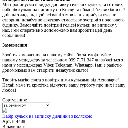
Ми пропонуємо швидку доставку гелієвих кульок та готових
наборів кульок на виписку по Києву та області без вихідних, 7
днів на тиждень, щоб всі ваші замовлення прибули вчасно і
створили незабутню святкову атмосферу зустрічі з пологового
будинку. Замовляйте повітряні гелієві кульки на виписку у
нас, і ми оперативно допоможемо вам зробити цей день
особливим!
Замовлення
Зробіть замовлення на нашому сайті або зателефонуйте
нашому менеджеру за телефоном 099 7171 347 чи зв'яжіться з
нами у месенджерах Viber, Telegram, Whatsapp, і ми з радістю
допоможемо вам створити незабутнє свято!
Творіть магію свята з повітряними кульками від Aeromagic!
Нехай мама та крихітка відчують вашу турботу про них і вашу
любов!
Сортування:
Набір кульок на виписку дівчинки з коляскою
Арт. F-4488
В наявності