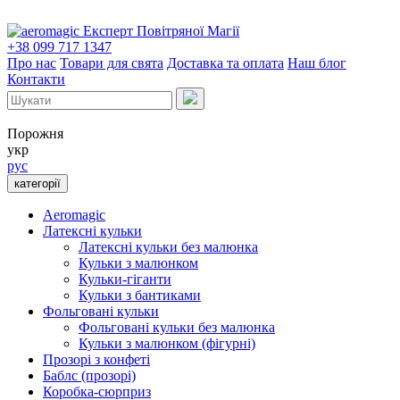
Експерт Повітряної Магії
+38 099 717 1347
Про нас
Товари для свята
Доставка та оплата
Наш блог
Контакти
Порожня
укр
рус
категорії
Aeromagic
Латексні кульки
Латексні кульки без малюнка
Кульки з малюнком
Кульки-гіганти
Кульки з бантиками
Фольговані кульки
Фольговані кульки без малюнка
Кульки з малюнком (фігурні)
Прозорі з конфеті
Баблс (прозорі)
Коробка-сюрприз