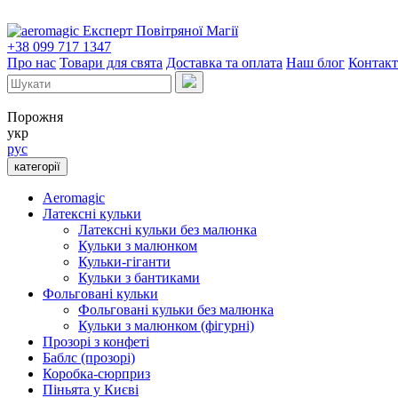
Експерт Повітряної Магії
+38 099 717 1347
Про нас
Товари для свята
Доставка та оплата
Наш блог
Контак
Порожня
укр
рус
категорії
Aeromagic
Латексні кульки
Латексні кульки без малюнка
Кульки з малюнком
Кульки-гіганти
Кульки з бантиками
Фольговані кульки
Фольговані кульки без малюнка
Кульки з малюнком (фігурні)
Прозорі з конфеті
Баблс (прозорі)
Коробка-сюрприз
Піньята у Києві