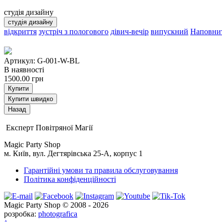
студія дизайну
студія дизайну
відкриття
зустріч з пологового
дівич-вечір
випускний
Наповнит
Артикул: G-001-W-BL
В наявності
1500.00
грн
Купити
Купити швидко
Експерт Повітряної Магії
Magic Party Shop
м. Київ, вул. Дегтярівська 25-А, корпус 1
Гарантійні умови та правила обслуговування
Політика конфіденційності
Magic Party Shop © 2008 - 2026
розробка:
photografica