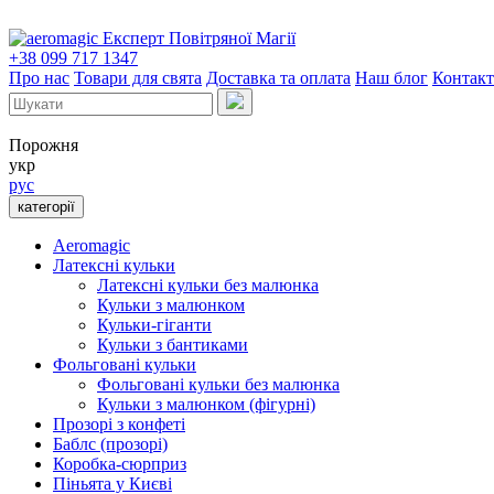
Експерт Повітряної Магії
+38 099 717 1347
Про нас
Товари для свята
Доставка та оплата
Наш блог
Контак
Порожня
укр
рус
категорії
Aeromagic
Латексні кульки
Латексні кульки без малюнка
Кульки з малюнком
Кульки-гіганти
Кульки з бантиками
Фольговані кульки
Фольговані кульки без малюнка
Кульки з малюнком (фігурні)
Прозорі з конфеті
Баблс (прозорі)
Коробка-сюрприз
Піньята у Києві