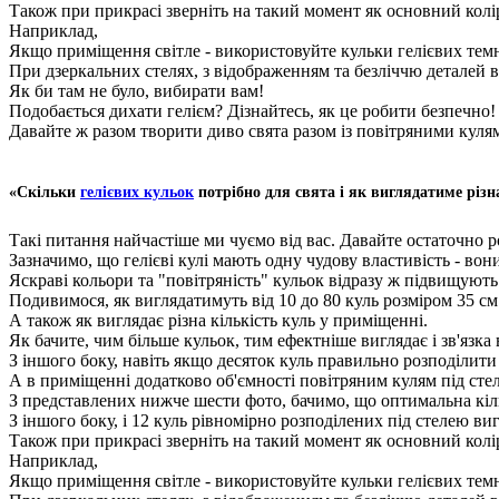
Також при прикрасі зверніть на такий момент як основний колір
Наприклад,
Якщо приміщення світле - використовуйте кульки гелієвих темн
При дзеркальних стелях, з відображенням та безліччю деталей в
Як би там не було, вибирати вам!
Подобається дихати гелієм? Дізнайтесь, як це робити безпечно!
Давайте ж разом творити диво свята разом із повітряними куля
«Скільки
гелієвих кульок
потрібно для свята і як виглядатиме різн
Такі питання найчастіше ми чуємо від вас. Давайте остаточно 
Зазначимо, що гелієві кулі мають одну чудову властивість - во
Яскраві кольори та "повітряність" кульок відразу ж підвищують
Подивимося, як виглядатимуть від 10 до 80 куль розміром 35 см 
А також як виглядає різна кількість куль у приміщенні.
Як бачите, чим більше кульок, тим ефектніше виглядає і зв'язка
З іншого боку, навіть якщо десяток куль правильно розподілити 
А в приміщенні додатково об'ємності повітряним кулям під стел
З представлених нижче шести фото, бачимо, що оптимальна кільк
З іншого боку, і 12 куль рівномірно розподілених під стелею ви
Також при прикрасі зверніть на такий момент як основний колір
Наприклад,
Якщо приміщення світле - використовуйте кульки гелієвих темн