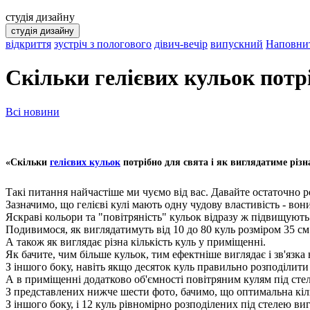
студія дизайну
студія дизайну
відкриття
зустріч з пологового
дівич-вечір
випускний
Наповнит
Скільки гелієвих кульок потрі
Всі новини
«Скільки
гелієвих кульок
потрібно для свята і як виглядатиме різн
Такі питання найчастіше ми чуємо від вас. Давайте остаточно 
Зазначимо, що гелієві кулі мають одну чудову властивість - во
Яскраві кольори та "повітряність" кульок відразу ж підвищують
Подивимося, як виглядатимуть від 10 до 80 куль розміром 35 см 
А також як виглядає різна кількість куль у приміщенні.
Як бачите, чим більше кульок, тим ефектніше виглядає і зв'язка
З іншого боку, навіть якщо десяток куль правильно розподілити 
А в приміщенні додатково об'ємності повітряним кулям під стел
З представлених нижче шести фото, бачимо, що оптимальна кільк
З іншого боку, і 12 куль рівномірно розподілених під стелею ви