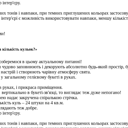
 інтер'єру.
их тонів і навпаки, при темних приглушених кольорах застосовуй
 інтер'єрі є можливість використовувати навпаки, меншу кількіст
ми!
а кількість кульок?»
розберемося в цьому актуальному питанні!
ни чудово заповнюють і декорують абсолютно будь-який простір, 
 настрій і створюють чарівну атмосферу свята.
у загальному гелієвому букеті в руках.
 в руках, і прикраса приміщення.
вертикально в букеті-зв'язці, то виглядає теж дуже непогано!
ею надає закручена спіралькою стрічка.
ість куль – 24 штуки на 4 кв.м.
глядають теж добре.
 інтер'єру.
их тонів і навпаки, при темних приглушених кольорах застосовуй