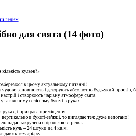
и гелієм
бно для свята (14 фото)
а кількість кульок?»
розберемося в цьому актуальному питанні!
ни чудово заповнюють і декорують абсолютно будь-який простір, 
 настрій і створюють чарівну атмосферу свята.
у загальному гелієвому букеті в руках.
 в руках, і прикраса приміщення.
вертикально в букеті-зв'язці, то виглядає теж дуже непогано!
ею надає закручена спіралькою стрічка.
ість куль – 24 штуки на 4 кв.м.
глядають теж добре.