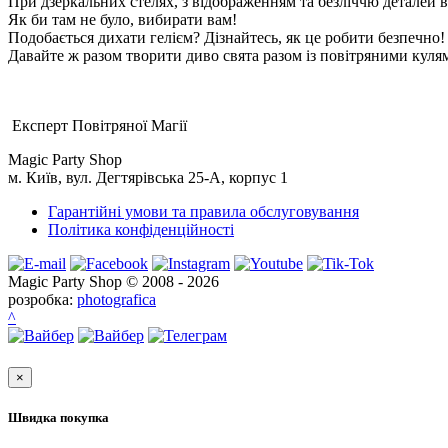
При дзеркальних стелях, з відображенням та безліччю деталей в
Як би там не було, вибирати вам!
Подобається дихати гелієм? Дізнайтесь, як це робити безпечно!
Давайте ж разом творити диво свята разом із повітряними куля
Експерт Повітряної Магії
Magic Party Shop
м. Київ, вул. Дегтярівська 25-А, корпус 1
Гарантійні умови та правила обслуговування
Політика конфіденційності
Magic Party Shop © 2008 - 2026
розробка:
photografica
^
×
Швидка покупка