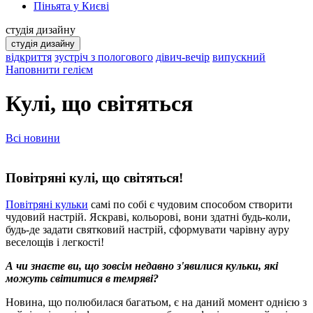
Піньята у Києві
студія дизайну
студія дизайну
відкриття
зустріч з пологового
дівич-вечір
випускний
Наповнити гелієм
Кулі, що світяться
Всі новини
Повітряні кулі, що світяться!
Повітряні кульки
самі по собі є чудовим способом створити
чудовий настрій. Яскраві, кольорові, вони здатні будь-коли,
будь-де задати святковий настрій, сформувати чарівну ауру
веселощів і легкості!
А чи знаєте ви, що зовсім недавно з'явилися кульки, які
можуть світитися в темряві?
Новина, що полюбилася багатьом, є на даний момент однією з