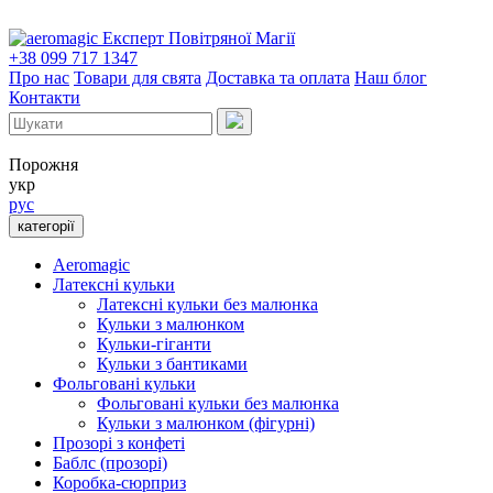
Експерт Повітряної Магії
+38 099 717 1347
Про нас
Товари для свята
Доставка та оплата
Наш блог
Контакти
Порожня
укр
рус
категорії
Aeromagic
Латексні кульки
Латексні кульки без малюнка
Кульки з малюнком
Кульки-гіганти
Кульки з бантиками
Фольговані кульки
Фольговані кульки без малюнка
Кульки з малюнком (фігурні)
Прозорі з конфеті
Баблс (прозорі)
Коробка-сюрприз