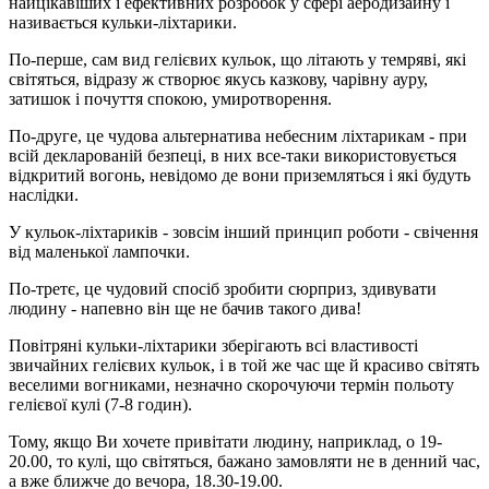
найцікавіших і ефективних розробок у сфері аеродизайну і
називається кульки-ліхтарики.
По-перше, сам вид гелієвих кульок, що літають у темряві, які
світяться, відразу ж створює якусь казкову, чарівну ауру,
затишок і почуття спокою, умиротворення.
По-друге, це чудова альтернатива небесним ліхтарикам - при
всій декларованій безпеці, в них все-таки використовується
відкритий вогонь, невідомо де вони приземляться і які будуть
наслідки.
У кульок-ліхтариків - зовсім інший принцип роботи - свічення
від маленької лампочки.
По-третє, це чудовий спосіб зробити сюрприз, здивувати
людину - напевно він ще не бачив такого дива!
Повітряні кульки-ліхтарики зберігають всі властивості
звичайних гелієвих кульок, і в той же час ще й красиво світять
веселими вогниками, незначно скорочуючи термін польоту
гелієвої кулі (7-8 годин).
Тому, якщо Ви хочете привітати людину, наприклад, о 19-
20.00, то кулі, що світяться, бажано замовляти не в денний час,
а вже ближче до вечора, 18.30-19.00.