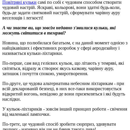
Повітряні кульки
самі по собі є чудовим способом створити
чудовий настрій. Яскраві, кольорові, вони здатні будь-коли,
будь-де задати святковий настрій, сформувати чарівну ауру
веселощів і легкості!
А чи знаєте ви, що зовсім недавно з'явилися кульки, які
можуть світитися в темряві?
Новина, що полюбилася багатьом, є на даний момент однією з
найцікавіших і ефективних розробок у сфері аеродизайну і
називається кульки-ліхтарики.
По-перше, сам вид гелієвих кульок, що літають у темряві, які
світяться, відразу ж створює якусь казкову, чарівну ауру,
затишок і почуття спокою, умиротворення.
По-друге, це чудова альтернатива небесним ліхтарикам - при
всій декларованій безпеці, в них все-таки використовується
відкритий вогонь, невідомо де вони приземляться і які будуть
наслідки.
У кульок-ліхтариків - зовсім інший принцип роботи - свічення
від маленької лампочки.
По-третє, це чудовий спосіб зробити сюрприз, здивувати
людину - напевно він ще не бачив такого дива!