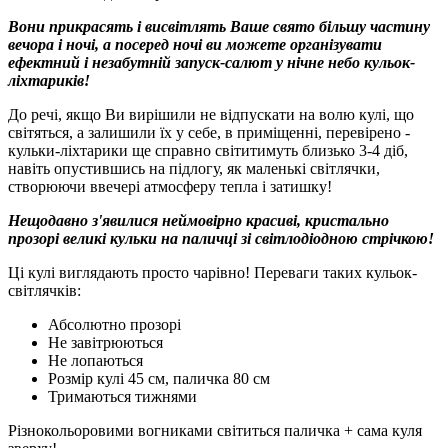
Вони прикрасять і висвітлять Ваше свято більшу частину
вечора і ночі, а посеред ночі ви можете організувати
ефектний і незабутній запуск-салют у нічне небо кульок-
ліхтариків!
До речі, якщо Ви вирішили не відпускати на волю кулі, що
світяться, а залишили їх у себе, в приміщенні, перевірено -
кульки-ліхтарики ще справно світитимуть близько 3-4 діб,
навіть опустившись на підлогу, як маленькі світлячки,
створюючи ввечері атмосферу тепла і затишку!
Нещодавно з'явилися неймовірно красиві, кристально
прозорі великі кульки на паличці зі світлодіодною стрічкою!
Ці кулі виглядають просто чарівно! Переваги таких кульок-
світлячків:
Абсолютно прозорі
Не завітрюються
Не лопаються
Розмір кулі 45 см, паличка 80 см
Тримаються тижнями
Різнокольоровими вогниками світиться паличка + сама куля