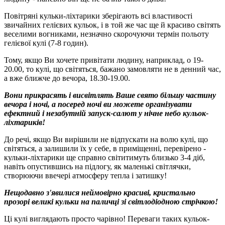
Повітряні кульки-ліхтарики зберігають всі властивості
звичайних гелієвих кульок, і в той же час ще й красиво світять
веселими вогниками, незначно скорочуючи термін польоту
гелієвої кулі (7-8 годин).
Тому, якщо Ви хочете привітати людину, наприклад, о 19-
20.00, то кулі, що світяться, бажано замовляти не в денний час,
а вже ближче до вечора, 18.30-19.00.
Вони прикрасять і висвітлять Ваше свято більшу частину
вечора і ночі, а посеред ночі ви можете організувати
ефектний і незабутній запуск-салют у нічне небо кульок-
ліхтариків!
До речі, якщо Ви вирішили не відпускати на волю кулі, що
світяться, а залишили їх у себе, в приміщенні, перевірено -
кульки-ліхтарики ще справно світитимуть близько 3-4 діб,
навіть опустившись на підлогу, як маленькі світлячки,
створюючи ввечері атмосферу тепла і затишку!
Нещодавно з'явилися неймовірно красиві, кристально
прозорі великі кульки на паличці зі світлодіодною стрічкою!
Ці кулі виглядають просто чарівно! Переваги таких кульок-