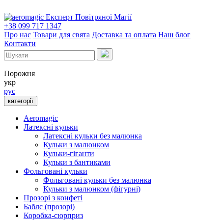
Експерт Повітряної Магії
+38 099 717 1347
Про нас
Товари для свята
Доставка та оплата
Наш блог
Контакти
Порожня
укр
рус
категорії
Aeromagic
Латексні кульки
Латексні кульки без малюнка
Кульки з малюнком
Кульки-гіганти
Кульки з бантиками
Фольговані кульки
Фольговані кульки без малюнка
Кульки з малюнком (фігурні)
Прозорі з конфеті
Баблс (прозорі)
Коробка-сюрприз