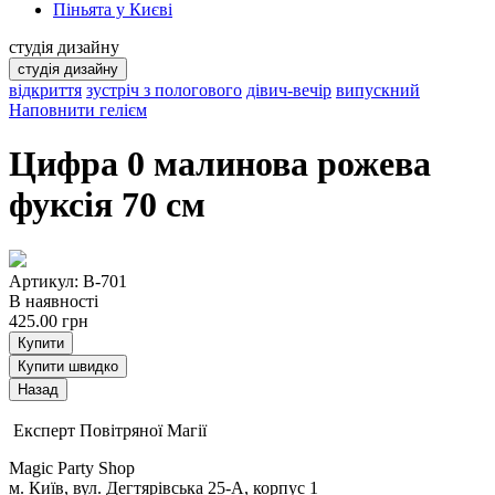
Піньята у Києві
студія дизайну
студія дизайну
відкриття
зустріч з пологового
дівич-вечір
випускний
Наповнити гелієм
Цифра 0 малинова рожева
фуксія 70 см
Артикул: B-701
В наявності
425.00
грн
Купити
Купити швидко
Експерт Повітряної Магії
Magic Party Shop
м. Київ, вул. Дегтярівська 25-А, корпус 1