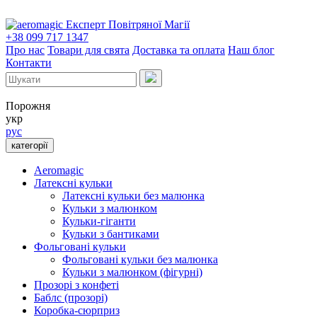
Експерт Повітряної Магії
+38 099 717 1347
Про нас
Товари для свята
Доставка та оплата
Наш блог
Контакти
Порожня
укр
рус
категорії
Aeromagic
Латексні кульки
Латексні кульки без малюнка
Кульки з малюнком
Кульки-гіганти
Кульки з бантиками
Фольговані кульки
Фольговані кульки без малюнка
Кульки з малюнком (фігурні)
Прозорі з конфеті
Баблс (прозорі)
Коробка-сюрприз