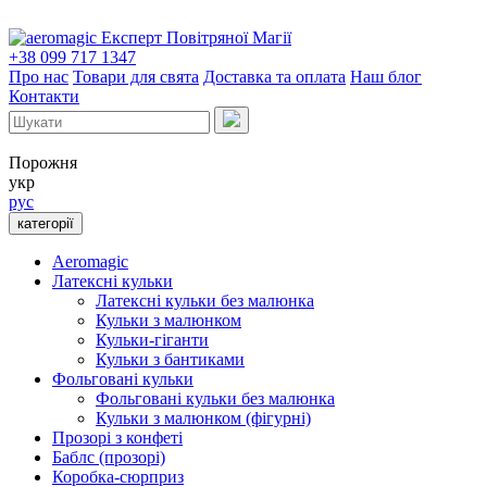
Експерт Повітряної Магії
+38 099 717 1347
Про нас
Товари для свята
Доставка та оплата
Наш блог
Контакти
Порожня
укр
рус
категорії
Aeromagic
Латексні кульки
Латексні кульки без малюнка
Кульки з малюнком
Кульки-гіганти
Кульки з бантиками
Фольговані кульки
Фольговані кульки без малюнка
Кульки з малюнком (фігурні)
Прозорі з конфеті
Баблс (прозорі)
Коробка-сюрприз