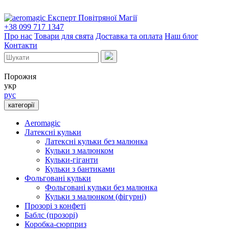
Експерт Повітряної Магії
+38 099 717 1347
Про нас
Товари для свята
Доставка та оплата
Наш блог
Контакти
Порожня
укр
рус
категорії
Aeromagic
Латексні кульки
Латексні кульки без малюнка
Кульки з малюнком
Кульки-гіганти
Кульки з бантиками
Фольговані кульки
Фольговані кульки без малюнка
Кульки з малюнком (фігурні)
Прозорі з конфеті
Баблс (прозорі)
Коробка-сюрприз