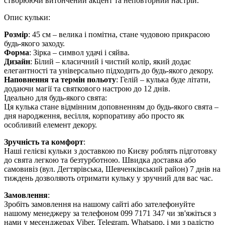
створюючи витончений акцент та неповторний настрій.
Опис кульки:
Розмір
: 45 см – велика і помітна, стане чудовою прикрасою
будь-якого заходу.
Форма
: Зірка – символ удачі і сяйва.
Дизайн
: Білий – класичний і чистий колір, який додає
елегантності та універсально підходить до будь-якого декору.
Наповнення та термін польоту
: Гелій – кулька буде літати,
додаючи магії та святкового настрою до 12 днів.
Ідеально для будь-якого свята:
Ця кулька стане відмінним доповненням до будь-якого свята –
дня народження, весілля, корпоративу або просто як
особливий елемент декору.
Зручність та комфорт
:
Наші гелієві кульки з доставкою по Києву роблять підготовку
до свята легкою та безтурботною. Швидка доставка або
самовивіз (вул. Дегтярівська, Шевченківський район) 7 днів на
тиждень дозволяють отримати кульку у зручний для вас час.
Замовлення
:
Зробіть замовлення на нашому сайті або зателефонуйте
нашому менеджеру за телефоном 099 7171 347 чи зв'яжіться з
нами у месенджерах Viber, Telegram, Whatsapp, і ми з радістю