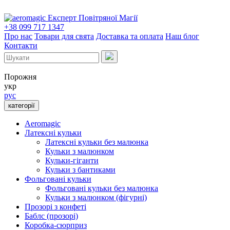
Експерт Повітряної Магії
+38 099 717 1347
Про нас
Товари для свята
Доставка та оплата
Наш блог
Контакти
Порожня
укр
рус
категорії
Aeromagic
Латексні кульки
Латексні кульки без малюнка
Кульки з малюнком
Кульки-гіганти
Кульки з бантиками
Фольговані кульки
Фольговані кульки без малюнка
Кульки з малюнком (фігурні)
Прозорі з конфеті
Баблс (прозорі)
Коробка-сюрприз