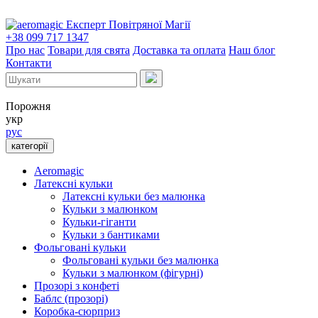
Експерт Повітряної Магії
+38 099 717 1347
Про нас
Товари для свята
Доставка та оплата
Наш блог
Контакти
Порожня
укр
рус
категорії
Aeromagic
Латексні кульки
Латексні кульки без малюнка
Кульки з малюнком
Кульки-гіганти
Кульки з бантиками
Фольговані кульки
Фольговані кульки без малюнка
Кульки з малюнком (фігурні)
Прозорі з конфеті
Баблс (прозорі)
Коробка-сюрприз