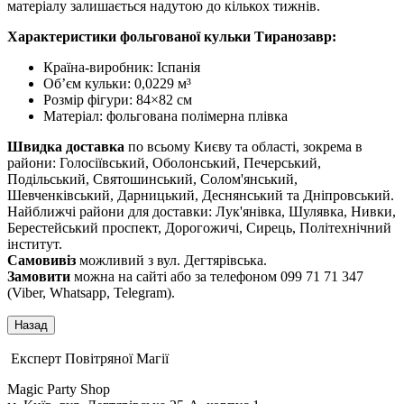
матеріалу залишається надутою до кількох тижнів.
Характеристики фольгованої кульки Тиранозавр:
Країна-виробник: Іспанія
Об’єм кульки: 0,0229 м³
Розмір фігури: 84×82 см
Матеріал: фольгована полімерна плівка
Швидка
доставка
по всьому Києву та області, зокрема в
райони: Голосіївський, Оболонський, Печерський,
Подільський, Святошинський, Солом'янський,
Шевченківський, Дарницький, Деснянський та Дніпровський.
Найближчі райони для доставки: Лук'янівка, Шулявка, Нивки,
Берестейський проспект, Дорогожичі, Сирець, Політехнічний
інститут.
Самовивіз
можливий з вул. Дегтярівська.
Замовити
можна на сайті або за телефоном 099 71 71 347
(Viber, Whatsapp, Telegram).
Експерт Повітряної Магії
Magic Party Shop